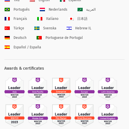
Português
Nederlands
العربية
Français
Italiano
日本語
Türkçe
Svenska
Hebrew IL
Deutsch
Portuguese de Portugal
Español / España
Awards & certificates