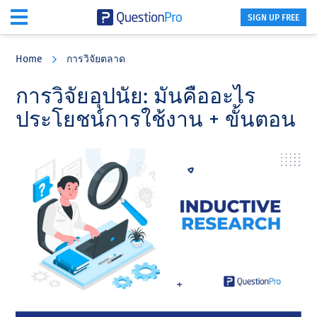
SIGN UP FREE
Skip
Skip
Skip
to
to
to
Home
การวิจัยตลาด
main
primary
footer
content
sidebar
การวิจัยอุปนัย: มันคืออะไร
ประโยชน์การใช้งาน + ขั้นตอน