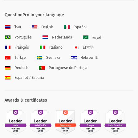
QuestionPro in your language
ไทย
English
Español
Português
Nederlands
العربية
Français
Italiano
日本語
Türkçe
Svenska
Hebrew IL
Deutsch
Portuguese de Portugal
Español / España
Awards & certificates