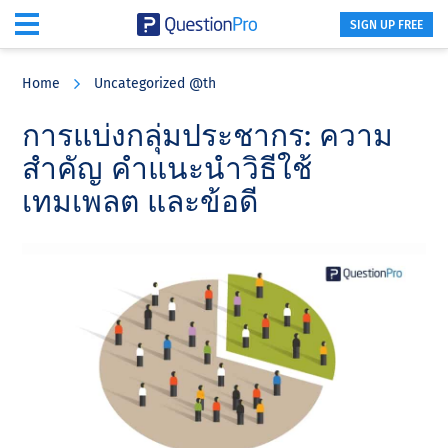
SIGN UP FREE
Skip
Skip
Skip
to
to
to
Home
Uncategorized @th
main
primary
footer
content
sidebar
การแบ่งกลุ่มประชากร: ความ
สําคัญ คําแนะนําวิธีใช้
เทมเพลต และข้อดี