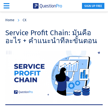
SIGN UP FREE
Skip
Skip
Skip
to
to
to
Home
CX
main
primary
footer
content
sidebar
Service Profit Chain: มันคือ
อะไร + คําแนะนําทีละขั้นตอน