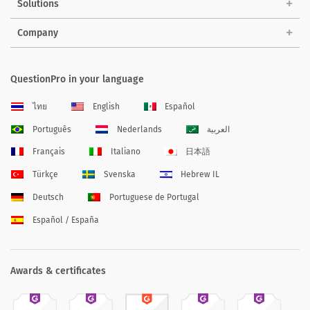
Solutions
Company
QuestionPro in your language
ไทย
English
Español
Português
Nederlands
العربية
Français
Italiano
日本語
Türkçe
Svenska
Hebrew IL
Deutsch
Portuguese de Portugal
Español / España
Awards & certificates