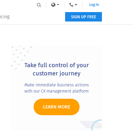
Log In
icing
SIGN UP FREE
Primary
Sidebar
Take full control of your
customer journey
Make immediate business actions
with our CX management platform
LEARN MORE