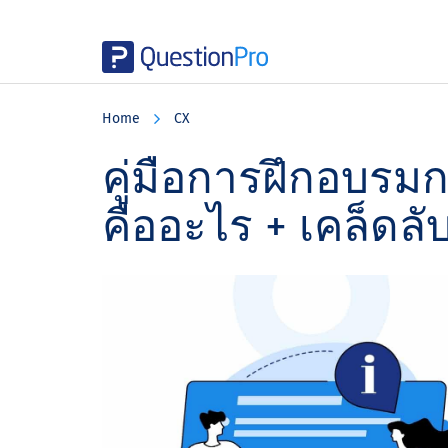
Skip
Skip
Skip
to
to
to
Home
CX
main
primary
footer
content
sidebar
คู่มือการฝึกอบรมก
คืออะไร + เคล็ดลั