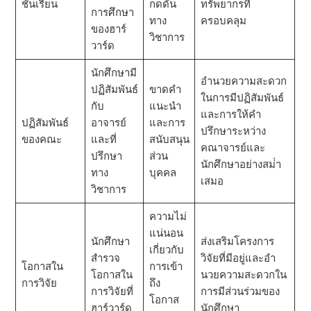
ชั้นเรียน
กดดัน
ทรัพยากรที่
การศึกษา
ทาง
ครอบคลุม
ของฮาร์
วิชาการ
วาร์ด
นักศึกษามี
อํานวยความสะดวก
ปฏิสัมพันธ์
ขาดคํา
ในการมีปฏิสัมพันธ์
กับ
แนะนํา
และการให้คํา
ปฏิสัมพันธ์
อาจารย์
และการ
ปรึกษาระหว่าง
ของคณะ
และที่
สนับสนุน
คณาจารย์และ
ปรึกษา
ส่วน
นักศึกษาอย่างสม่ํา
ทาง
บุคคล
เสมอ
วิชาการ
ความไม่
แน่นอน
นักศึกษา
ส่งเสริมโครงการ
เกี่ยวกับ
สํารวจ
วิจัยที่มีอยู่และอํา
โอกาสใน
การเข้า
โอกาสใน
นวยความสะดวกใน
การวิจัย
ถึง
การวิจัยที่
การมีส่วนร่วมของ
โอกาส
ฮาร์วาร์ด
นักศึกษา