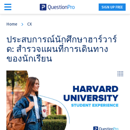
SIGN UP FREE
Skip
Skip
Skip
to
to
to
Home
CX
main
primary
footer
content
sidebar
ประสบการณ์นักศึกษาฮาร์วาร์
ด: สํารวจแผนที่การเดินทาง
ของนักเรียน