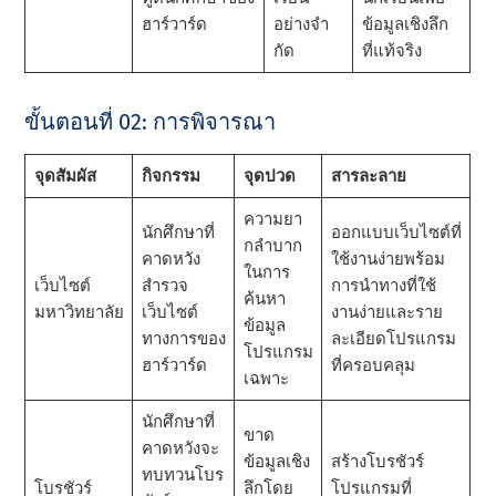
ฮาร์วาร์ด
อย่างจํา
ข้อมูลเชิงลึก
กัด
ที่แท้จริง
ขั้นตอนที่ 02: การพิจารณา
จุดสัมผัส
กิจกรรม
จุดปวด
สารละลาย
ความยา
นักศึกษาที่
ออกแบบเว็บไซต์ที่
กลําบาก
คาดหวัง
ใช้งานง่ายพร้อม
ในการ
เว็บไซต์
สํารวจ
การนําทางที่ใช้
ค้นหา
มหาวิทยาลัย
เว็บไซต์
งานง่ายและราย
ข้อมูล
ทางการของ
ละเอียดโปรแกรม
โปรแกรม
ฮาร์วาร์ด
ที่ครอบคลุม
เฉพาะ
นักศึกษาที่
ขาด
คาดหวังจะ
ข้อมูลเชิง
สร้างโบรชัวร์
ทบทวนโบร
โบรชัวร์
ลึกโดย
โปรแกรมที่