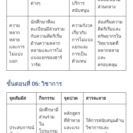
ต่างๆ
บริการ
ส่วนกลาง
สนับสนุน
นักศึกษาที่ลง
ส่งเสริมความ
ความ
ความกังวล
ทะเบียนมีส่วนร่วม
คิดริเริ่มและ
หลาก
เกี่ยวกับ
กับความคิดริเริ่ม
ทรัพยากรใน
หลาย
การไม่แบ่ง
ด้านความหลาก
วิทยาเขตที่
และการ
แยกและ
หลายและการไม่
หลากหลาย
ไม่แบ่ง
การเป็น
แบ่งแยกของฮาร์
และ
แยก
ตัวแทน
วาร์ด
ครอบคลุม
ขั้นตอนที่ 06: วิชาการ
จุดสัมผัส
กิจกรรม
จุดปวด
สารละลาย
นักศึกษามี
หลักสูตร
ส่วนร่วม
ที่ท้าทาย
ให้การสนับสนุนด้าน
ใน
ประสบการณ์
และแรง
วิชาการและ
โปรแกรม