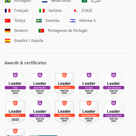
Português
Nederlands
العربية
Français
Italiano
日本語
Türkçe
Svenska
Hebrew IL
Deutsch
Portuguese de Portugal
Español / España
Awards & certificates