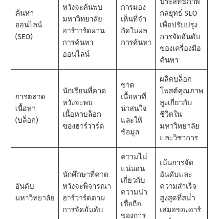
ประสิทธิภาพ
หวังจะค้นพบ
การมอง
ค้นหา
กลยุทธ์ SEO
มหาวิทยาลัย
เห็นที่จํา
ออนไลน์
เพื่อปรับปรุง
ฮาร์วาร์ดผ่าน
กัดในผล
(SEO)
การจัดอันดับ
การค้นหา
การค้นหา
ของเครื่องมือ
ออนไลน์
ค้นหา
ผลิตบล็อก
ขาด
นักเรียนที่คาด
โพสต์คุณภาพ
การตลาด
เนื้อหาที่
หวังจะพบ
สูงเกี่ยวกับ
เนื้อหา
น่าสนใจ
เนื้อหาบล็อก
ชีวิตใน
(บล็อก)
และให้
ของฮาร์วาร์ด
มหาวิทยาลัย
ข้อมูล
และวิชาการ
ความไม่
เน้นการจัด
แน่นอน
นักศึกษาที่คาด
อันดับและ
เกี่ยวกับ
อันดับ
หวังจะพิจารณา
ความสําเร็จ
ความน่า
มหาวิทยาลัย
ฮาร์วาร์ดตาม
สูงสุดที่สม่ํา
เชื่อถือ
การจัดอันดับ
เสมอของฮาร์
ของการ