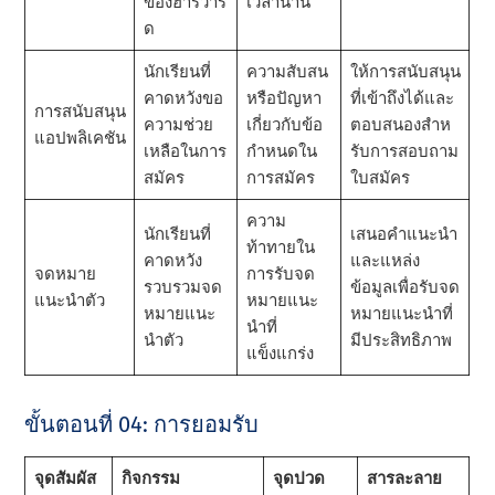
ของฮาร์วาร์
เวลานาน
ด
นักเรียนที่
ความสับสน
ให้การสนับสนุน
คาดหวังขอ
หรือปัญหา
ที่เข้าถึงได้และ
การสนับสนุน
ความช่วย
เกี่ยวกับข้อ
ตอบสนองสําห
แอปพลิเคชัน
เหลือในการ
กําหนดใน
รับการสอบถาม
สมัคร
การสมัคร
ใบสมัคร
ความ
นักเรียนที่
เสนอคําแนะนํา
ท้าทายใน
คาดหวัง
และแหล่ง
จดหมาย
การรับจด
รวบรวมจด
ข้อมูลเพื่อรับจด
แนะนําตัว
หมายแนะ
หมายแนะ
หมายแนะนําที่
นําที่
นําตัว
มีประสิทธิภาพ
แข็งแกร่ง
ขั้นตอนที่ 04: การยอมรับ
จุดสัมผัส
กิจกรรม
จุดปวด
สารละลาย