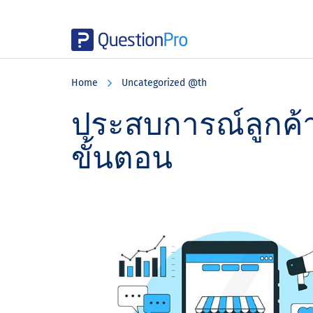
Skip
Skip
Skip
to
to
to
Home
Uncategorized @th
main
primary
footer
content
sidebar
ประสบการณ์ลูกค้าด
ขั้นตอน