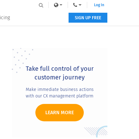
Log In
icing
SIGN UP FREE
Primary
Sidebar
Take full control of your
customer journey
Make immediate business actions
with our CX management platform
LEARN MORE