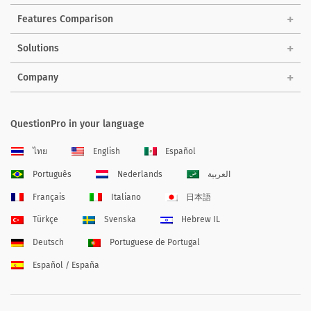
Features Comparison
Solutions
Company
QuestionPro in your language
ไทย
English
Español
Português
Nederlands
العربية
Français
Italiano
日本語
Türkçe
Svenska
Hebrew IL
Deutsch
Portuguese de Portugal
Español / España