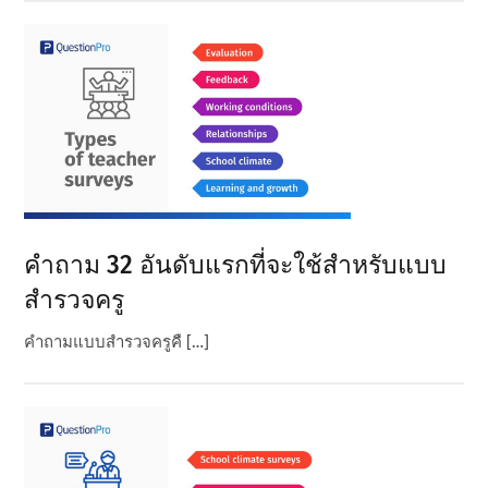
คําถาม 32 อันดับแรกที่จะใช้สําหรับแบบ
สํารวจครู
คําถามแบบสํารวจครูคื […]