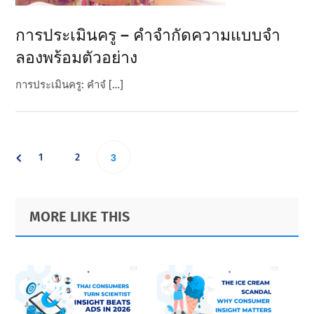
การประเมินครู – คําจํากัดความแบบจํา
ลองพร้อมตัวอย่าง
การประเมินครู: คําจํ […]
Go
Go
1
2
Go
3
to
to
to
Primary
Footer
MORE LIKE THIS
page
page
Sidebar
page