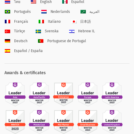
ไทย
English
Español
Português
Nederlands
العربية
Français
Italiano
日本語
Türkçe
Svenska
Hebrew IL
Deutsch
Portuguese de Portugal
Español / España
Awards & certificates