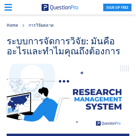
SIGN UP FREE
Skip
Skip
Skip
to
to
to
Home
การวิจัยตลาด
main
primary
footer
content
sidebar
ระบบการจัดการวิจัย: มันคือ
อะไรและทําไมคุณถึงต้องการ