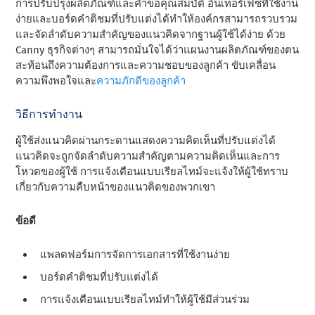
การปรับปรุงผลิตภัณฑ์และคําขอคุณสมบัติ อินเทอร์เฟซที่ใช้งาน
ง่ายและบอร์ดคําติชมที่ปรับแต่งได้ทําให้องค์กรสามารถรวบรวม
และจัดลําดับความสําคัญของแนวคิดจากฐานผู้ใช้ได้ง่าย ด้วย
Canny ธุรกิจต่างๆ สามารถมั่นใจได้ว่าแผนงานผลิตภัณฑ์ของตน
สะท้อนถึงความต้องการและความชอบของลูกค้า ขับเคลื่อน
ความพึงพอใจและ
ความภักดี
ของลูกค้า
วิธีการทํางาน
ผู้ใช้ส่งแนวคิดผ่านกระดานแสดงความคิดเห็นที่ปรับแต่งได้
แนวคิดจะถูกจัดลําดับความสําคัญตามความคิดเห็นและการ
โหวตของผู้ใช้ การแจ้งเตือนแบบเรียลไทม์จะแจ้งให้ผู้ใช้ทราบ
เกี่ยวกับความคืบหน้าของแนวคิดของพวกเขา
ข้อดี
แพลตฟอร์มการจัดการเอกสารที่ใช้งานง่าย
บอร์ดคําติชมที่ปรับแต่งได้
การแจ้งเตือนแบบเรียลไทม์ทําให้ผู้ใช้มีส่วนร่วม