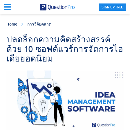
SIGN UP FREE
Skip
Skip
Skip
to
to
to
Home
การวิจัยตลาด
main
primary
footer
content
sidebar
ปลดล็อกความคิดสร้างสรรค์
ด้วย 10 ซอฟต์แวร์การจัดการไอ
เดียยอดนิยม