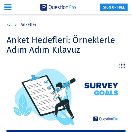
SIGN UP FREE
Skip
Skip
Skip
to
to
to
Ev
Anketler
main
primary
footer
content
sidebar
Anket Hedefleri: Örneklerle
Adım Adım Kılavuz