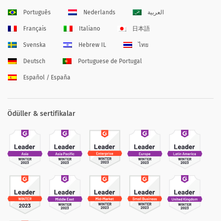
Português
Nederlands
العربية
Français
Italiano
日本語
Svenska
Hebrew IL
ไทย
Deutsch
Portuguese de Portugal
Español / España
Ödüller & sertifikalar