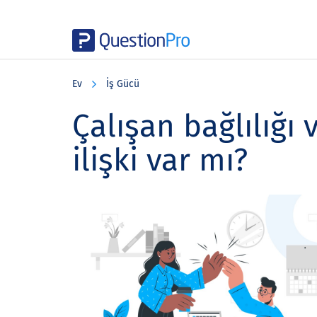
Skip
Skip
Skip
to
to
to
Ev
İş Gücü
main
primary
footer
content
sidebar
Çalışan bağlılığı
ilişki var mı?