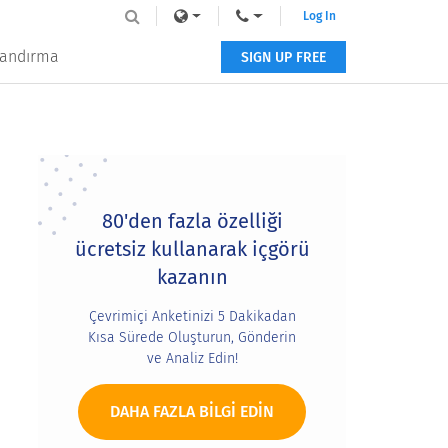
Log In
tlandırma
SIGN UP FREE
Primary
Sidebar
80'den fazla özelliği
ücretsiz kullanarak içgörü
kazanın
Çevrimiçi Anketinizi 5 Dakikadan
Kısa Sürede Oluşturun, Gönderin
ve Analiz Edin!
DAHA FAZLA BILGI EDIN