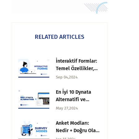
RELATED ARTICLES
İnteraktif Formlar:
Temel Özellikler,
Faydalar, Kullanım
Sep 04,2024
Alanları + Tasarım
İpuçları
En İyi 10 Dynata
Alternatifi ve
Rakibi
May 27,2024
Anket Modları:
Nedir + Doğru Olanı
Seçmek İçin