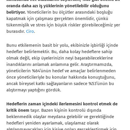
oranda daha azı iş yüklerinin yönetilebilir olduğunu
belirtiyor.
Yöneticilerin bu ölçütler arasındaki boşluğu
kapatmak için çalışması gerçekten önemlidir, çünkü
tükenmişlik ve stres için büyük riskler görebileceğimiz yer
burasıdır.
Ciro
.
Bunu etkilemenin basit bir yolu, ekibinizle işbirliği içinde
hedefler belirlemektir. Bu, daha kolay hedeflere sahip
olmak değil, ekip üyelerinizin neyi başarabileceklerine
inandıklarını anlamak anlamına gelir. Araştırmamızda,
yöneticilerin %64’ünün hedef ve amaçlar belirlenmeden
önce yöneticileriyle bu konular hakkında konuştuğunu,
ancak bireysel katkı sağlayanların sadece %53’ünün bu
alıştırmayı yaptığını gördük.
Hedeflerin zaman içindeki ilerlemesini kontrol etmek de
kritik önem
taşır. Bazen kişinin kontrolü dışında
beklenmedik olaylar meydana gelebilir ve gerektiğinde
hedefleri yeniden ayarlamak, ulaşılamaz olarak
algılanmayacakları için kişiye onları gerçekleştirmek için