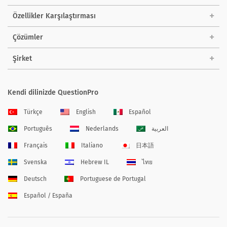
Özellikler Karşılaştırması
Çözümler
Şirket
Kendi dilinizde QuestionPro
Türkçe
English
Español
Português
Nederlands
العربية
Français
Italiano
日本語
Svenska
Hebrew IL
ไทย
Deutsch
Portuguese de Portugal
Español / España