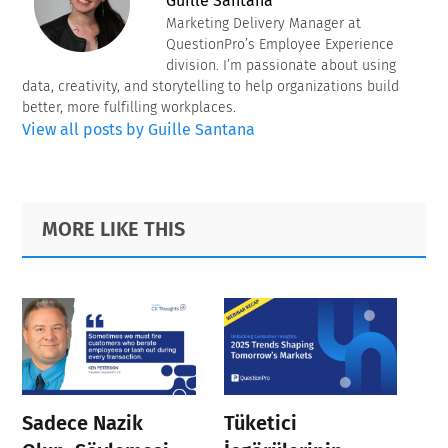
Guille Santana
Marketing Delivery Manager at
QuestionPro’s Employee Experience
division. I’m passionate about using
data, creativity, and storytelling to help organizations build
better, more fulfilling workplaces.
View all posts by Guille Santana
Primary
Footer
MORE LIKE THIS
Sidebar
Sadece Nazik
Tüketici