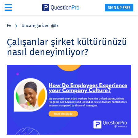
SIGN UP FREE
Skip
Skip
Skip
to
to
to
Ev
Uncategorized @tr
main
primary
footer
content
sidebar
Çalışanlar şirket kültürünüzü
nasıl deneyimliyor?