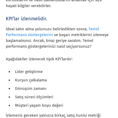
kurduklarını ve nasıl davrandıklarını anlamak için size
hayati bilgiler verebilirler.
KPI’lar izlenmelidir.
İdeal satın alma yolunuzu belirledikten sonra,
Temel
Performans Göstergelerini
ve başarı metriklerini izlemeye
başlamalısınız. Ancak, biraz geriye saralım. Temel
performans göstergelerinizi nasıl seçiyorsunuz?
Aşağıdakiler izlenecek tipik KPI’lardır:
Lider geliştirme
Kurşun çalkalama
Dönüşüm zamanı
Satış süreci ölçümleri
Müşteri yaşam boyu değeri
İzlemeniz gereken yalnızca birkaç satış hunisi metriği