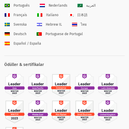
Português
Nederlands
العربية
Français
Italiano
日本語
Svenska
Hebrew IL
ไทย
Deutsch
Portuguese de Portugal
Español / España
Ödüller & sertifikalar