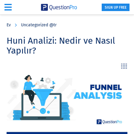
SIGN UP FREE
Skip
Skip
Skip
to
to
to
Ev
Uncategorized @tr
main
primary
footer
content
sidebar
Huni Analizi: Nedir ve Nasıl
Yapılır?