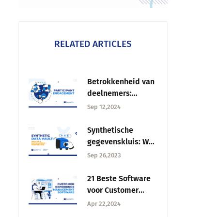
RELATED ARTICLES
Betrokkenheid van
deelnemers:
Strategieën +
Sep 12,2024
interactie
verbeteren
Synthetische
gegevenskluis: Wat
het is, Beveiliging +
Sep 26,2023
Onderhoud
21 Beste Software
voor Customer
Experience
Apr 22,2024
Management in