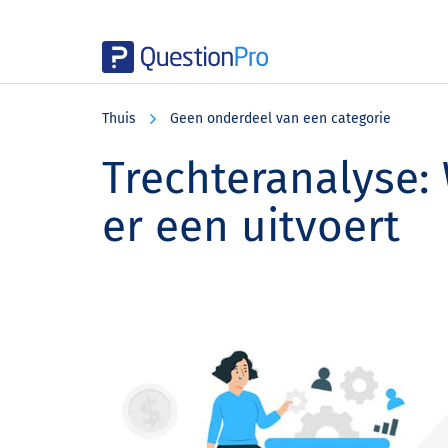
Skip
Skip
Skip
to
to
to
Thuis
Geen onderdeel van een categorie
main
primary
footer
content
sidebar
Trechteranalyse: 
er een uitvoert