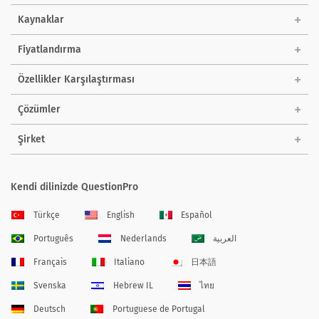
Kaynaklar
Fiyatlandırma
Özellikler Karşılaştırması
Çözümler
Şirket
Kendi dilinizde QuestionPro
Türkçe
English
Español
Português
Nederlands
العربية
Français
Italiano
日本語
Svenska
Hebrew IL
ไทย
Deutsch
Portuguese de Portugal