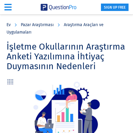
SIGN UP FREE
Skip
Skip
Skip
to
to
to
Ev
Pazar Araştırması
Araştırma Araçları ve
main
primary
footer
Uygulamaları
content
sidebar
İşletme Okullarının Araştırma
Anketi Yazılımına İhtiyaç
Duymasının Nedenleri