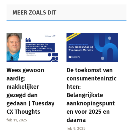
Primary
Footer
MEER ZOALS DIT
Sidebar
Wees gewoon
De toekomst van
aardig:
consumenteninzic
makkelijker
hten:
gezegd dan
Belangrijkste
gedaan | Tuesday
aanknopingspunt
CX Thoughts
en voor 2025 en
daarna
feb 11, 2025
feb 9, 2025