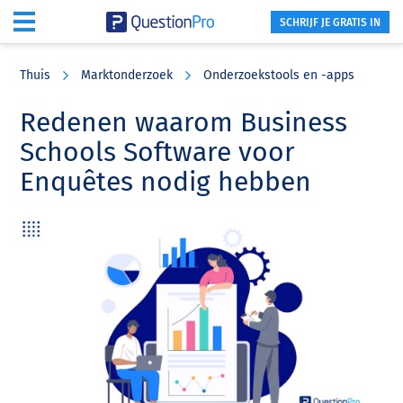
SCHRIJF JE GRATIS IN
Skip
Skip
Skip
to
to
to
Thuis
Marktonderzoek
Onderzoekstools en -apps
main
primary
footer
content
sidebar
Redenen waarom Business
Schools Software voor
Enquêtes nodig hebben