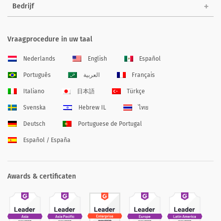
Bedrijf
Vraagprocedure in uw taal
Nederlands
English
Español
Português
العربية
Français
Italiano
日本語
Türkçe
Svenska
Hebrew IL
ไทย
Deutsch
Portuguese de Portugal
Español / España
Awards & certificaten