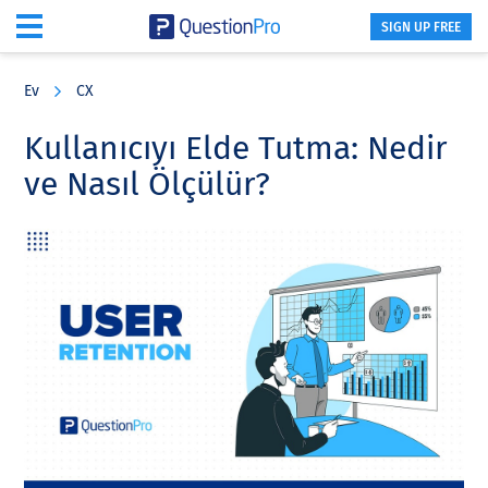
SIGN UP FREE
Skip
Skip
Skip
to
to
to
Ev
CX
main
primary
footer
content
sidebar
Kullanıcıyı Elde Tutma: Nedir
ve Nasıl Ölçülür?