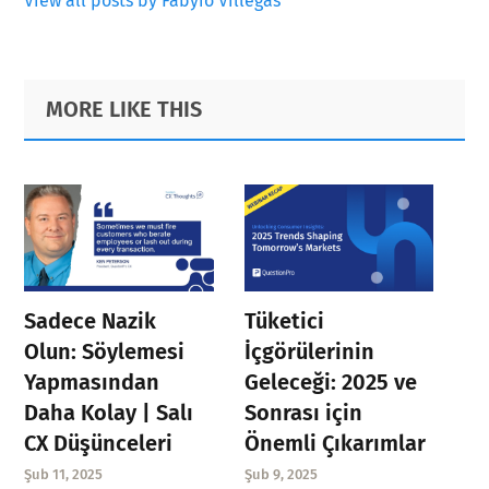
View all posts by Fabyio Villegas
Primary
Footer
MORE LIKE THIS
Sidebar
Sadece Nazik
Tüketici
Olun: Söylemesi
İçgörülerinin
Yapmasından
Geleceği: 2025 ve
Daha Kolay | Salı
Sonrası için
CX Düşünceleri
Önemli Çıkarımlar
Şub 11, 2025
Şub 9, 2025