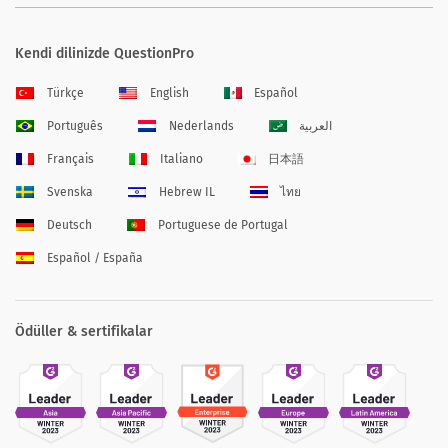
Kendi dilinizde QuestionPro
Türkçe
English
Español
Português
Nederlands
العربية
Français
Italiano
日本語
Svenska
Hebrew IL
ไทย
Deutsch
Portuguese de Portugal
Español / España
Ödüller & sertifikalar