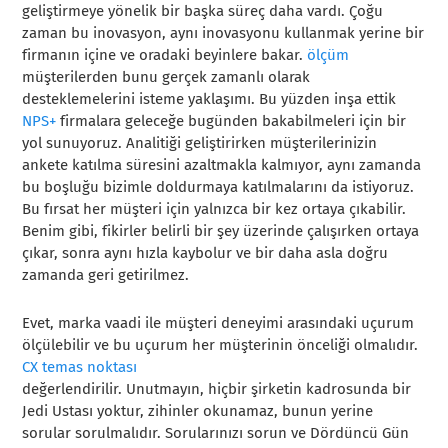
geliştirmeye yönelik bir başka süreç daha vardı. Çoğu
zaman bu inovasyon, aynı inovasyonu kullanmak yerine bir
firmanın içine ve oradaki beyinlere bakar.
ölçüm
müşterilerden bunu gerçek zamanlı olarak
desteklemelerini isteme yaklaşımı. Bu yüzden inşa ettik
NPS+
firmalara geleceğe bugünden bakabilmeleri için bir
yol sunuyoruz. Analitiği geliştirirken müşterilerinizin
ankete katılma süresini azaltmakla kalmıyor, aynı zamanda
bu boşluğu bizimle doldurmaya katılmalarını da istiyoruz.
Bu fırsat her müşteri için yalnızca bir kez ortaya çıkabilir.
Benim gibi, fikirler belirli bir şey üzerinde çalışırken ortaya
çıkar, sonra aynı hızla kaybolur ve bir daha asla doğru
zamanda geri getirilmez.
Evet, marka vaadi ile müşteri deneyimi arasındaki uçurum
ölçülebilir ve bu uçurum her müşterinin önceliği olmalıdır.
CX temas noktası
değerlendirilir. Unutmayın, hiçbir şirketin kadrosunda bir
Jedi Ustası yoktur, zihinler okunamaz, bunun yerine
sorular sorulmalıdır. Sorularınızı sorun ve Dördüncü Gün