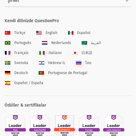
Şirket
Kendi dilinizde QuestionPro
Türkçe
English
Español
Português
Nederlands
العربية
Français
Italiano
日本語
Svenska
Hebrew IL
ไทย
Deutsch
Portuguese de Portugal
Español / España
Ödüller & sertifikalar