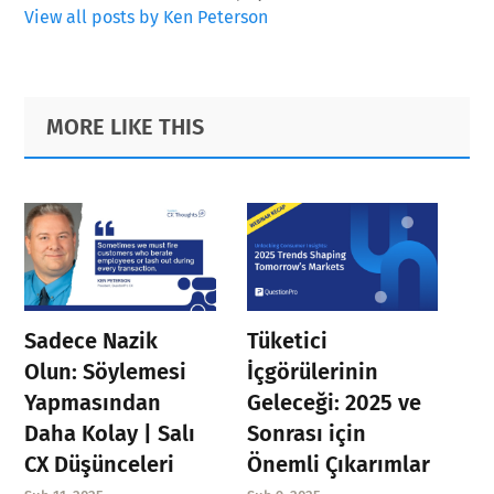
View all posts by Ken Peterson
Primary
Footer
MORE LIKE THIS
Sidebar
Sadece Nazik
Tüketici
Olun: Söylemesi
İçgörülerinin
Yapmasından
Geleceği: 2025 ve
Daha Kolay | Salı
Sonrası için
CX Düşünceleri
Önemli Çıkarımlar