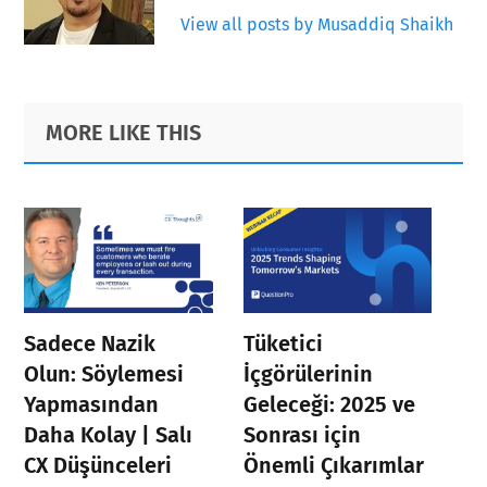
View all posts by Musaddiq Shaikh
Primary
Footer
MORE LIKE THIS
Sidebar
Sadece Nazik
Tüketici
Olun: Söylemesi
İçgörülerinin
Yapmasından
Geleceği: 2025 ve
Daha Kolay | Salı
Sonrası için
CX Düşünceleri
Önemli Çıkarımlar