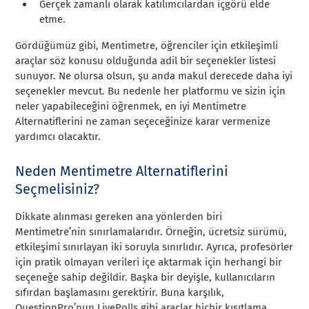
Gerçek zamanlı olarak katılımcılardan içgörü elde
etme.
Gördüğümüz gibi, Mentimetre, öğrenciler için etkileşimli
araçlar söz konusu olduğunda adil bir seçenekler listesi
sunuyor. Ne olursa olsun, şu anda makul derecede daha iyi
seçenekler mevcut. Bu nedenle her platformu ve sizin için
neler yapabileceğini öğrenmek, en iyi Mentimetre
Alternatiflerini ne zaman seçeceğinize karar vermenize
yardımcı olacaktır.
Neden Mentimetre Alternatiflerini
Seçmelisiniz?
Dikkate alınması gereken ana yönlerden biri
Mentimetre’nin sınırlamalarıdır. Örneğin, ücretsiz sürümü,
etkileşimi sınırlayan iki soruyla sınırlıdır. Ayrıca, profesörler
için pratik olmayan verileri içe aktarmak için herhangi bir
seçeneğe sahip değildir. Başka bir deyişle, kullanıcıların
sıfırdan başlamasını gerektirir. Buna karşılık,
QuestionPro’nun LivePolls gibi araçlar hiçbir kısıtlama