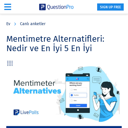
SIGN UP FREE
Skip
Skip
Skip
to
to
to
Ev
Canlı anketler
main
primary
footer
content
sidebar
Mentimetre Alternatifleri:
Nedir ve En İyi 5 En İyi