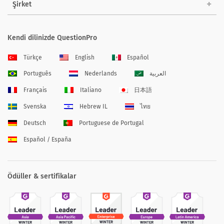
Şirket
Kendi dilinizde QuestionPro
Türkçe
English
Español
Português
Nederlands
العربية
Français
Italiano
日本語
Svenska
Hebrew IL
ไทย
Deutsch
Portuguese de Portugal
Español / España
Ödüller & sertifikalar