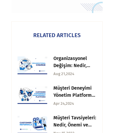
RELATED ARTICLES
Organizasyonel
Değişim: Nedir,
Türleri ve Nasıl
Aug 21,2024
Yönetilir?
Müşteri Deneyimi
Yönetim Platformu:
Yazılım ve
Apr 24,2024
Uygulamalar
Müşteri Tavsiyeleri:
Nedir, Önemi ve
Nasıl Elde Edilir?