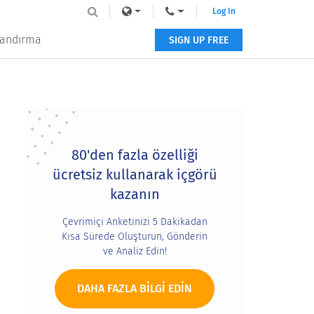
Log In
tlandırma
SIGN UP FREE
Primary
Sidebar
80'den fazla özelliği
ücretsiz kullanarak içgörü
kazanın
Çevrimiçi Anketinizi 5 Dakikadan
Kısa Sürede Oluşturun, Gönderin
ve Analiz Edin!
DAHA FAZLA BILGI EDIN