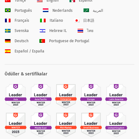
Türkçe
English
Español
Português
Nederlands
العربية
Français
Italiano
日本語
Svenska
Hebrew IL
ไทย
Deutsch
Portuguese de Portugal
Español / España
Ödüller & sertifikalar