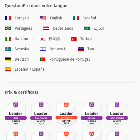
QuestionPro dans votre langue
Français
English
Español
Português
Nederlands
العربية
Italiano
日本語
Türkçe
Svenska
Hebrew IL
ไทย
Deutsch
Portuguese de Portugal
Español / España
Prix & certificats