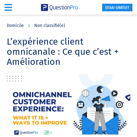
ESSAI GRATUIT
Skip
Skip
Skip
to
to
to
Domicile
Non classifié(e)
main
primary
footer
content
sidebar
L’expérience client
omnicanale : Ce que c’est +
Amélioration