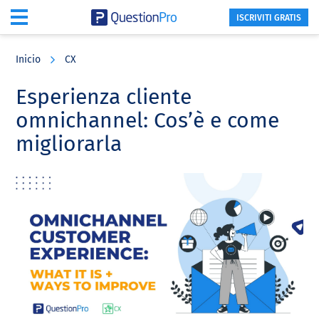
ISCRIVITI GRATIS
Skip
Skip
Skip
to
to
to
Inicio
CX
main
primary
footer
content
sidebar
Esperienza cliente
omnichannel: Cos’è e come
migliorarla