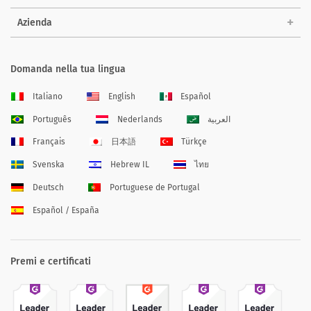
Azienda
Domanda nella tua lingua
Italiano
English
Español
Português
Nederlands
العربية
Français
日本語
Türkçe
Svenska
Hebrew IL
ไทย
Deutsch
Portuguese de Portugal
Español / España
Premi e certificati