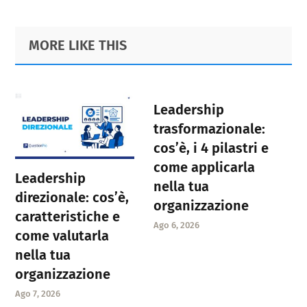
Primary
Footer
MORE LIKE THIS
Sidebar
Leadership
trasformazionale:
cos’è, i 4 pilastri e
come applicarla
Leadership
nella tua
direzionale: cos’è,
organizzazione
caratteristiche e
Ago 6, 2026
come valutarla
nella tua
organizzazione
Ago 7, 2026