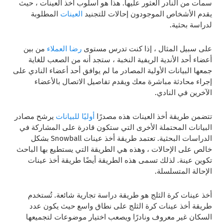
سمات من النادر العثور عليها. هذا هو أسلوب أخذ العينات ، حيث
يقدم الأشخاص الموجودون إحالات للتجنيد
العينات
المطلوبة
لدراسة بحثية.
على سبيل المثال ، إذا كنت تدرس مستوى
رضا العملاء
من بين
أعضاء أحد الأندية الريفية النخبة ، ستجد أنه من الصعب للغاية
جمعها
البيانات الأولية
المصادر ما لم يوافق أحد أعضاء النادي على
إجراء محادثة مباشرة معك ويقدم تفاصيل الاتصال بالأعضاء
الآخرين في النادي.
تتضمن طريقة أخذ العينات هذه مصدرًا
أوليًا للبيانات
يرشح مصادر
البيانات المحتملة الأخرى التي ستكون قادرة على المشاركة في
الدراسات البحثية. تعتمد طريقة أخذ عينات Snowball بشكل
خالص على الإحالات ، وهذه هي الطريقة التي يستطيع بها الباحث
تكوين عينة. لذلك تسمى هذه الطريقة أيضًا طريقة أخذ عينات
الإحالة المتسلسلة.
أخذ عينات كرة الثلج هو طريقة دراسة تجارية شائعة. تُستخدم
طريقة أخذ عينات كرة الثلج على نطاق واسع حيث يكون عدد
السكان غير معروف ونادرًا ويصعب اختيار موضوعات لتجميعها