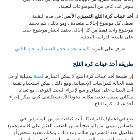
يتوفر عدد كافٍ من الموضوعات للعينة.
أخذ عينات كرة الثلج التمييزي الأسي:
في هذه التقنية ،
يعطي كل موضوع إحالات متعددة ، ومع ذلك ، يتم تجنيد
موضوع واحد فقط من كل إحالة. يعتمد اختيار موضوع جديد
على طبيعة الدراسة البحثية.
تعرف على المزيد:
كيفية تحديد حجم العينة لمسحك التالي
طريقة أخذ عينات كرة الثلج
إن طبيعة أخذ عينات كرة الثلج لا يمكن اعتبارها
لعينة
تمثيلية
أو في
هذه الحالة للدراسات الإحصائية. ومع ذلك ، يمكن استخدام تقنية
أخذ العينات على نطاق واسع لإجراء
البحث النوعى
، مع تعداد
سكاني يصعب تحديد مكانه. دعونا الآن نستكشف كيف يمكن إجراء
أخذ عينات كرة الثلج:
ضع في اعتبارك افتراضيًا ، أنت كباحث تدرس المشردين في
تكساس سيتي. من الواضح أنه من الصعب العثور على قائمة بجميع
تفاصيل عدد المشردين هناك. ومع ذلك ، يمكنك تحديد شخص أو
اثنين من المشردين الذين يرغبون في المشاركة في دراساتك