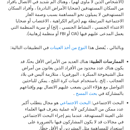
(الأشخاص الذين لا مأوى لهم) ، وهناك ألم شديد في الاتصال بأفراد
من السكان المستهدفين (ضحايا الأمراض النادرة) ، وأفراد السكان
المستهدفين لا يميلون نحو المساهمة بسبب وصمة العار
الاجتماعية المرتبطة بهم (جرائم الكراهية ، الاغتصاب أو ضحايا
الاعتداء الجنسي ، النشاط الجنسي ، إلخ) أو سرية المنظمة التي
يعمل المدعى عليهم فيها (CIA أو FBI أو منظمة إرهابية).
وبالتالي ، يُفضل هذا
النوع من أخذ العينات
في التطبيقات التالية:
الممارسات الطبية:
هناك العديد من الأمراض الأقل بحثًا. قد
يكون هناك عدد محدود من الأفراد الذين يعانون من أمراض
مثل الشيخوخة المبكرة ، البورفيريا ، متلازمة أليس في بلاد
العجائب ، إلخ. باستخدام عينات كرة الثلج ، يمكن للباحثين
التواصل مع هؤلاء الذين يصعب عليهم الاتصال بهم وإقناعهم
بالمشاركة في
بحث المسح
.
البحث الاجتماعي:
البحث الاجتماعي
هو مجال يتطلب أكبر
عدد ممكن من المشاركين لأنه عملية يتعرف فيها العلماء
على العينة المستهدفة. عندما يتم إجراء البحث الاجتماعي
في مجالات قد لا يكون المشاركون فيها بالضرورة على
استعداد للمساهمة مثل المشردين أو الأقل حظًا.