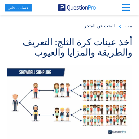
حساب مجاني
Skip
Skip
Skip
to
to
to
بيت
البحث عن المتجر
primary
footer
main
content
sidebar
أخذ عينات كرة الثلج: التعريف
والطريقة والمزايا والعيوب