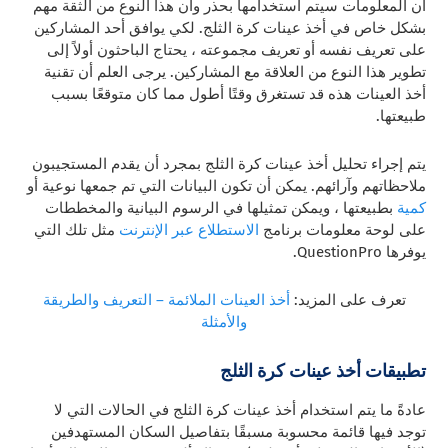
أن المعلومات سيتم استخدامها بحذر وأن هذا النوع من الثقة مهم
بشكل خاص في أخذ عينات كرة الثلج. لكي يوافق أحد المشاركين
على تعريف نفسه أو تعريف مجموعته ، يحتاج الباحثون أولاً إلى
تطوير هذا النوع من العلاقة مع المشاركين. يرجى العلم أن تقنية
أخذ العينات هذه قد تستغرق وقتًا أطول مما كان متوقعًا بسبب
طبيعتها.
يتم إجراء تحليل أخذ عينات كرة الثلج بمجرد أن يقدم المستجيبون
ملاحظاتهم وآرائهم. يمكن أن تكون البيانات التي تم جمعها
نوعية
أو
كمية
بطبيعتها ، ويمكن تمثيلها في الرسوم البيانية والمخططات
على
لوحة معلومات برنامج
الاستطلاع عبر الإنترنت
مثل تلك التي
يوفرها QuestionPro.
تعرف على المزيد:
أخذ العينات الملائمة – التعريف والطريقة
والأمثلة
تطبيقات أخذ عينات كرة الثلج
عادةً ما يتم استخدام أخذ عينات كرة الثلج في الحالات التي لا
توجد فيها قائمة محسوبة مسبقًا بتفاصيل السكان المستهدفين