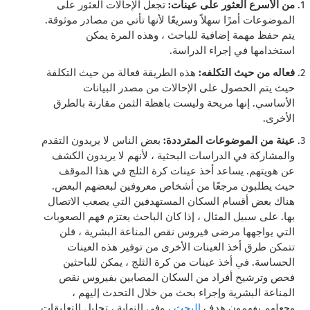
من الأسرع العثور على عينات:
تجعل الإحالات العثور على
الموضوعات أمرًا سهلاً وسريعًا لأنها تأتي من مصادر موثوقة.
يتم حفظ مهمة إضافية للباحث ، وهذه المرة يمكن
استخدامها في إجراء الدراسة.
فعاله من حيث التكلفه:
هذه الطريقة فعالة من حيث التكلفة
حيث يتم الحصول على الإحالات من مصدر البيانات
الأساسي. إنها مريحة وليست باهظة الثمن مقارنة بالطرق
الأخرى.
عينة من الموضوعات المترددة:
بعض الناس لا يريدون التقدم
والمشاركة في الدراسات البحثية ، لأنهم لا يريدون الكشف
عن هويتهم. يساعد أخذ عينات كرة الثلج في هذا الموقف
حيث يطلبون مرجعًا من أشخاص معروفين لبعضهم البعض.
هناك بعض أقسام السكان المستهدفين التي يصعب الاتصال
بها. على سبيل المثال ، إذا كان الباحث يعتزم فهم الصعوبات
التي يواجهها مرضى فيروس نقص المناعة البشرية ، فلن
تتمكن طرق أخذ العينات الأخرى من توفير هذه العينات
الحساسة. في أخذ عينات من كرة الثلج ، يمكن للباحثين
فحص وترشيح أفراد من السكان المصابين بفيروس نقص
المناعة البشرية وإجراء بحث من خلال التحدث إليهم ،
وجعلهم يفهمون هدف
البحث
، وفي النهاية ، تحليل التعليقات