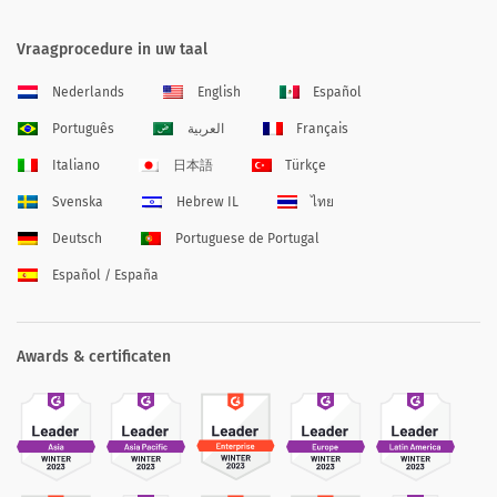
Vraagprocedure in uw taal
Nederlands
English
Español
Português
العربية
Français
Italiano
日本語
Türkçe
Svenska
Hebrew IL
ไทย
Deutsch
Portuguese de Portugal
Español / España
Awards & certificaten