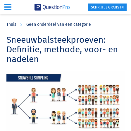
SCHRIJF JE GRATIS IN
Skip
Skip
Skip
to
to
to
Thuis
Geen onderdeel van een categorie
main
primary
footer
content
sidebar
Sneeuwbalsteekproeven:
Definitie, methode, voor- en
nadelen