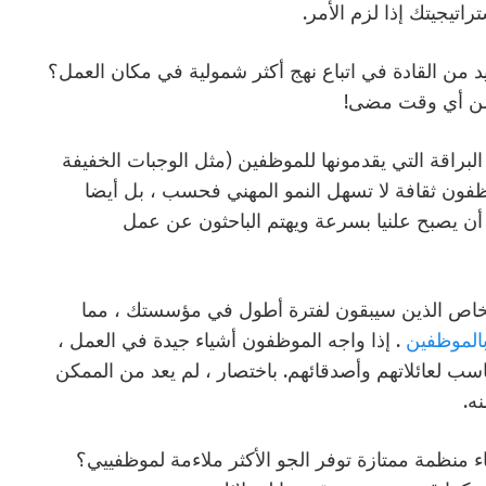
اتيجيتك إذا لزم الأمر.
ديد من القادة في اتباع نهج أكثر شمولية في مكان العمل؟
 من أي وقت مضى!
لبراقة التي يقدمونها للموظفين (مثل الوجبات الخفيفة
 أن يختبر الموظفون ثقافة لا تسهل النمو المهني فحسب ، بل أيضا
ن يصبح علنيا بسرعة ويهتم الباحثون عن عمل
شخاص الذين سيبقون لفترة أطول في مؤسستك ، مما
بالموظفين
. إذا واجه الموظفون أشياء جيدة في العمل ،
ب لعائلاتهم وأصدقائهم. باختصار ، لم يعد من الممكن
ه.
 منظمة ممتازة توفر الجو الأكثر ملاءمة لموظفييي؟