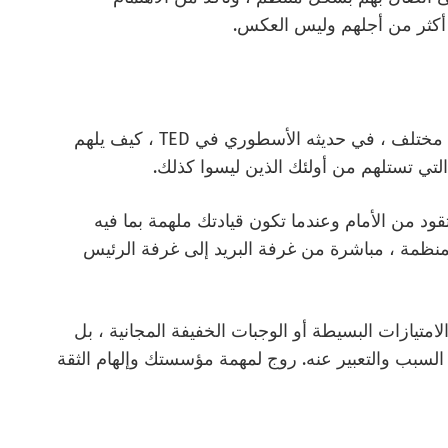
 أكثر من أجلهم وليس العكس.
سيمون سينك يلهم القادة العظماء للتفكير بشكل مختلف ، في حديثه الأسطوري في TED ، كيف يلهم
التي تستلهم من أولئك الذين ليسوا كذلك.
قود من الأمام وعندما تكون قيادتك ملهمة بما فيه
لمنظمة ، مباشرة من غرفة البريد إلى غرفة الرئيس
تيازات البسيطة أو الوجبات الخفيفة المجانية ، بل
 السبب والتعبير عنه. روج لمهمة مؤسستك وإلهام الثقة