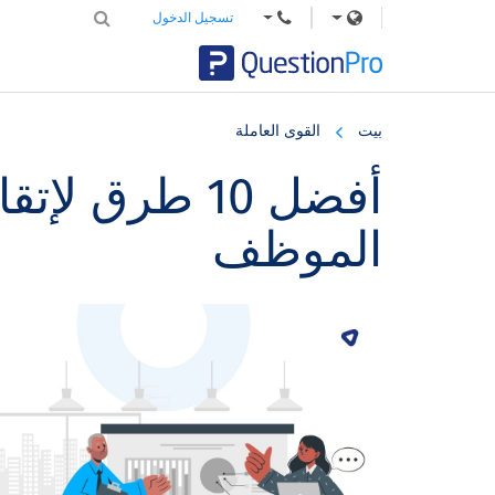
تسجيل الدخول
Skip
Skip
Skip
to
to
to
بيت
القوى العاملة
primary
footer
main
content
sidebar
أفضل 10 طرق ل
الموظف