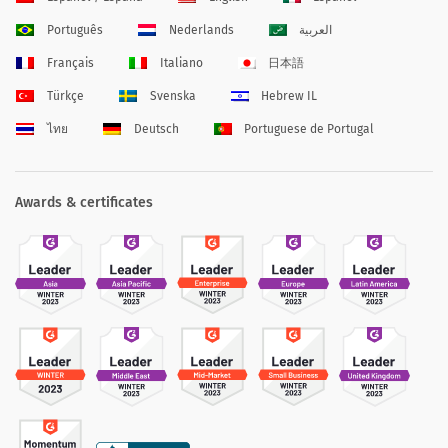
Português
Nederlands
العربية
Français
Italiano
日本語
Türkçe
Svenska
Hebrew IL
ไทย
Deutsch
Portuguese de Portugal
Awards & certificates