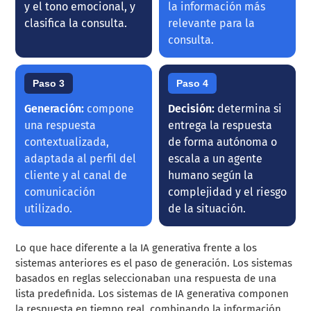
y el tono emocional, y
la información más
clasifica la consulta.
relevante para la
consulta.
Paso 3
Paso 4
Generación:
compone
Decisión:
determina si
una respuesta
entrega la respuesta
contextualizada,
de forma autónoma o
adaptada al perfil del
escala a un agente
cliente y al canal de
humano según la
comunicación
complejidad y el riesgo
utilizado.
de la situación.
Lo que hace diferente a la IA generativa frente a los
sistemas anteriores es el paso de generación. Los sistemas
basados en reglas seleccionaban una respuesta de una
lista predefinida. Los sistemas de IA generativa componen
la respuesta en tiempo real, combinando la información