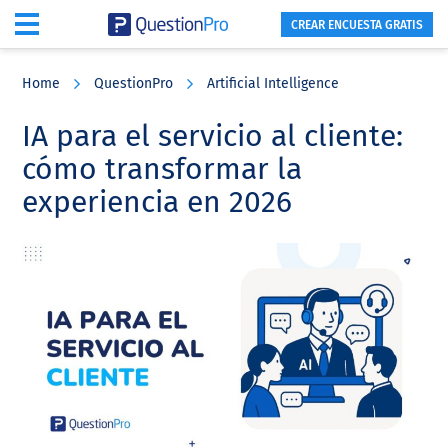
CREAR ENCUESTA GRATIS
Skip
Skip
Skip
to
to
to
Home
QuestionPro
Artificial Intelligence
main
primary
footer
content
sidebar
IA para el servicio al cliente:
cómo transformar la
experiencia en 2026