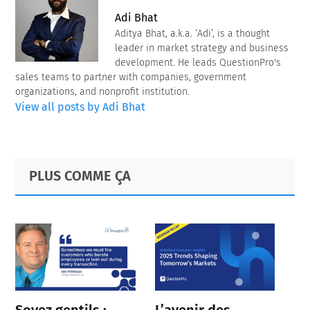
Adi Bhat
Aditya Bhat, a.k.a. ‘Adi’, is a thought
leader in market strategy and business
development. He leads QuestionPro's
sales teams to partner with companies, government
organizations, and nonprofit institution.
View all posts by Adi Bhat
Primary
Footer
PLUS COMME ÇA
Sidebar
Soyez gentils :
L’avenir des