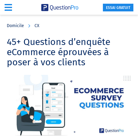
ESSAI GRATUIT
Skip
Skip
Skip
to
to
to
Domicile
CX
main
primary
footer
content
sidebar
45+ Questions d’enquête
eCommerce éprouvées à
poser à vos clients