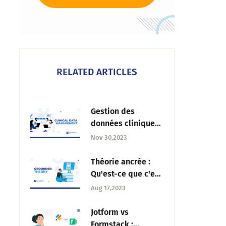
RELATED ARTICLES
Gestion des
données cliniques :
Qu'est-ce que c'est,
Nov 30,2023
étapes et outils
Théorie ancrée :
Qu'est-ce que c'est
+ Approche de la
Aug 17,2023
recherche
qualitative
Jotform vs
Formstack :