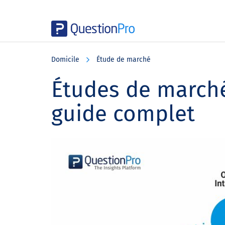
Skip
Skip
Skip
to
to
to
Domicile
Étude de marché
main
primary
footer
content
sidebar
Études de marché 
guide complet