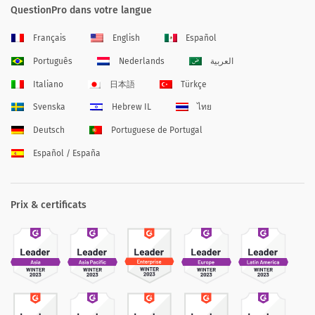
QuestionPro dans votre langue
Français
English
Español
Português
Nederlands
العربية
Italiano
日本語
Türkçe
Svenska
Hebrew IL
ไทย
Deutsch
Portuguese de Portugal
Español / España
Prix & certificats