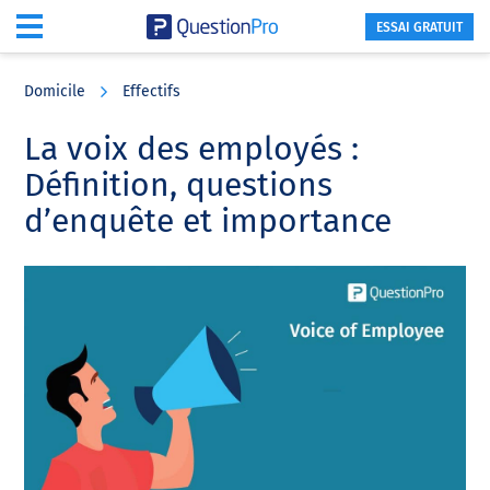
ESSAI GRATUIT
Skip
Skip
Skip
to
to
to
Domicile
Effectifs
main
primary
footer
content
sidebar
La voix des employés :
Définition, questions
d’enquête et importance