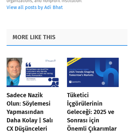
organizations, and nonprofit institution.
View all posts by Adi Bhat
Primary
Footer
MORE LIKE THIS
Sidebar
Sadece Nazik
Tüketici
Olun: Söylemesi
İçgörülerinin
Yapmasından
Geleceği: 2025 ve
Daha Kolay | Salı
Sonrası için
CX Düşünceleri
Önemli Çıkarımlar