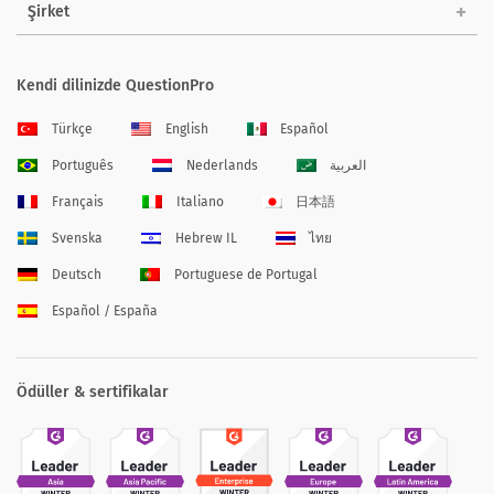
Şirket
Kendi dilinizde QuestionPro
Türkçe
English
Español
Português
Nederlands
العربية
Français
Italiano
日本語
Svenska
Hebrew IL
ไทย
Deutsch
Portuguese de Portugal
Español / España
Ödüller & sertifikalar