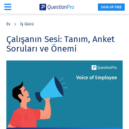
SIGN UP FREE
Skip
Skip
Skip
to
to
to
Ev
İş Gücü
main
primary
footer
content
sidebar
Çalışanın Sesi: Tanım, Anket
Soruları ve Önemi