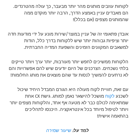
לקוחות עוזבים מותגים מהר יותר מבעבר, כך עולה מהטרנדים.
הם מאבדים עניין באמצע הדרך, הרבה יותר מוקדם ממה
שהמותגים מצפים (אם בכלל)!
אובדן פתאומי זה של עניין במוצר/שירות מונע על ידי מודעות חדה
יותר וציפיות גבוהות יותר שיש ללקוחות בדרך כלל, הודות
למשאבים המקוונים הזמינים והשפעת המדיה החברתית.
הלקוחות ממשיכים לחפש יותר מעורבות, יותר ערך ויותר טייקים
בלתי נשכחים. הצרכנים של היום יודעים שיש להם אפשרויות והם
לא נרתעים להמשיך לנסות עד שהם מוצאים את מותג החלומות!
עם זאת, חוויית לקוח מעולה היא הגורם המבדל היחיד שיכול
לשכנע
לקוח
מושכל להישאר נאמן למותג. גישת CX אחת
שמתאימה לכולם כבר לא מטעה אף אחד, והלקוחות מצפים יותר
ויותר לטיפול מיוחד בכל אינטראקציה. היכנסו לתהליכים
בהתאמה אישית!
למד על:
שיעור שמירה