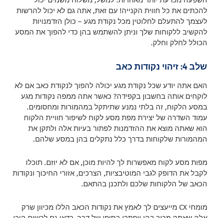
השפעה מכרעת יותר מאחרות. למשל, משלוח משמים יכול
להכתים את כל חווית הקנייה! עם זאת, אתה גם לא יכול להרשות
לעצמך להתעלם לחלוטין מכל נקודת מגע – כולן הזדמנויות
להקשיב ללקוחות שלך וניתן להשתמש בהן כדי להפוך את המסע
הכולל לחלק וחלק.
שלב 4: זיהוי נקודות כאב
האם אתה יודע שכל נקודת מגע יכולה להפוך לנקודת כאב אם לא
לוקחים אותה בחשבון בקפידה? כאשר אתה ממפה נקודות מגע
במסע הלקוח, זה בלתי נמנע שתיתקל במהמורות ומחסומים.
עמוד השדרה של יצירת מפת מסע לקוח לשיפור חוויית הלקוח
הוא שאתה מוצא את ההזדמנות לפתור בעיות אלה ולתקן את
המהמורות שלקוחות בדרך כלל נתקלים בהן במסע שלהם.
מפות מסע לקוח מאפשרות לך להיות מוכן, אם לא יוזם. תוכלו
לקבל את הדופק לגבי המוטיבציות, הצרכים, אזורי החיכוך ונקודות
הכאב של הלקוחות שלכם ולתכנן בהתאם.
מומחי CX מייעצים לך לאמץ את נקודות הכאב הללו מכיוון שרק