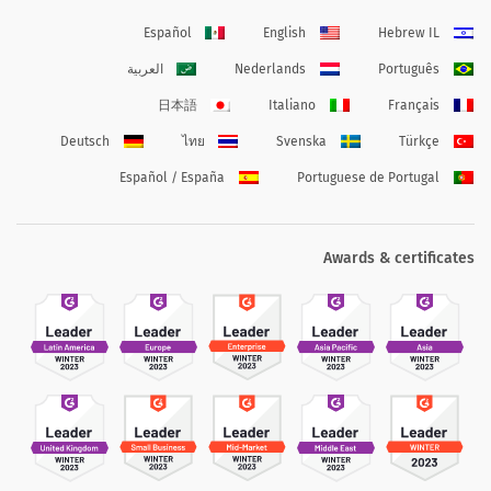
Español
English
Hebrew IL
Português
Nederlands
العربية
日本語
Italiano
Français
Deutsch
ไทย
Svenska
Türkçe
Español / España
Portuguese de Portugal
Awards & certificates