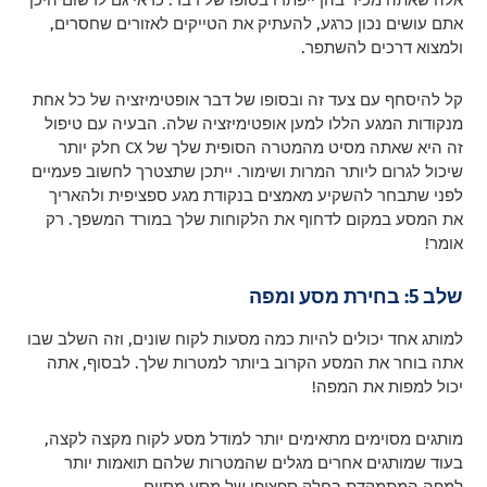
אלה שאתה מכיר בהן ייפתרו בסופו של דבר. כדאי גם לרשום היכן
אתם עושים נכון כרגע, להעתיק את הטייקים לאזורים שחסרים,
ולמצוא דרכים להשתפר.
קל להיסחף עם צעד זה ובסופו של דבר אופטימיזציה של כל אחת
מנקודות המגע הללו למען אופטימיזציה שלה. הבעיה עם טיפול
זה היא שאתה מסיט מהמטרה הסופית שלך של CX חלק יותר
שיכול לגרום ליותר המרות ושימור. ייתכן שתצטרך לחשוב פעמיים
לפני שתבחר להשקיע מאמצים בנקודת מגע ספציפית ולהאריך
את המסע במקום לדחוף את הלקוחות שלך במורד המשפך. רק
אומר!
שלב 5: בחירת מסע ומפה
למותג אחד יכולים להיות כמה מסעות לקוח שונים, וזה השלב שבו
אתה בוחר את המסע הקרוב ביותר למטרות שלך. לבסוף, אתה
יכול למפות את המפה!
מותגים מסוימים מתאימים יותר למודל מסע לקוח מקצה לקצה,
בעוד שמותגים אחרים מגלים שהמטרות שלהם תואמות יותר