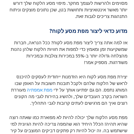
מסוימים ולהרשות לעצמך מחקר. מיפוי מסע הלקוח שלך דורש
יותר מאשר אינטואיציות ותחושות בטן, שכן נתונים מוצקים וניתוח
התנהגות צריכים לגבות זאת.
מדוע כדאי ליצור מפת מסע לקוח?
אז למה אתה צריך ליצור מפת מסע לקוח? ככל הנראה, חברות
שמשקיעות זמן ומאמץ כדי למפות את חוויות הלקוח שלהן נהנות
מהצלחה גדולה יותר ב-55% במכירות צולבות ובמכירות
משודרגות. מספיק אמר!
יצירת מפת מסע לקוח היא הזדמנות ייחודית לעסקים להיכנס
לראש של הלקוח שלהם ולקבל תובנות חשובות על האופן שבו
המותג נתפס. הם גם יפתיעו אותך על ידי
מפת אמפתיה
מעוררת
השראה בקרב העובדים שלך, ולהשיג בהירות לגבי מה הקונים
רוצים ואיך הם מרגישים לעתים קרובות לגבי התהליך.
מפת מסע הלקוח שלך יכולה להיות לא מפוארת כמו שאתה רוצה
שהיא תהיה! הכלל היחיד הוא שהמפה צריכה להיות הגיונית למי
שישתמש בה. זה יכול להיות רק פתקים דביקים המוצבים על קיר