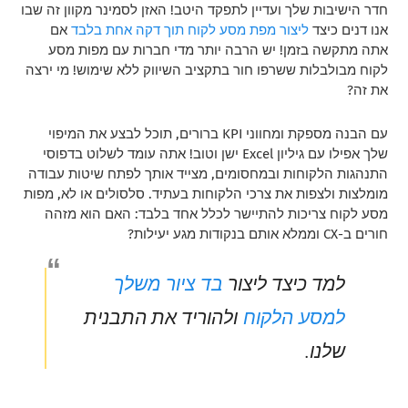
חדר הישיבות שלך ועדיין לתפקד היטב! האזן לסמינר מקוון זה שבו
אנו דנים כיצד
ליצור מפת מסע לקוח תוך דקה אחת בלבד
אם
אתה מתקשה בזמן! יש הרבה יותר מדי חברות עם מפות מסע
לקוח מבולבלות ששרפו חור בתקציב השיווק ללא שימוש! מי ירצה
את זה?
עם הבנה מספקת ומחווני KPI ברורים, תוכל לבצע את המיפוי
שלך אפילו עם גיליון Excel ישן וטוב! אתה עומד לשלוט בדפוסי
התנהגות הלקוחות ובמחסומים, מצייד אותך לפתח שיטות עבודה
מומלצות ולצפות את צרכי הלקוחות בעתיד. סלסולים או לא, מפות
מסע לקוח צריכות להתיישר לכלל אחד בלבד: האם הוא מזהה
חורים ב-CX וממלא אותם בנקודות מגע יעילות?
בד ציור משלך
למד כיצד ליצור
למסע הלקוח
ולהוריד את התבנית
שלנו.