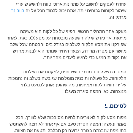
עוזרת לעסקים לחשוב על פתרונות ארוכי טווח ולהשיג שיעורי
שימור לקוחות גבוהים יותר. אתה יכול ללמוד הכל על זה
בוובינר
מרתק זה.
מעקב אחר התהליך הרגשי והפיזי של כל לקוח הוא משימה
מייגעת, אך כזו שיש לה השפעה מובטחת על מסע CX. כעת, לאחר
שפירקנו את מסע הלקוח לשלבים בגודל ביס והבטחנו שכל שלב
מיושר עם מטרה מדידה, הצעד היחיד שנותר הוא לבנות מחדש
את נקודות המגע כדי להגיע ליעדים מהר יותר.
המטרה היא לחדד מוצרים ושירותים, למקסם את הצלחת
הלקוחות. כל פעולה ותוכנית מומלצות שגובשה בשלב זה נתמכות
על ידי חוויות לקוח אמיתיות, מה שהופך אותן לכמעט בלתי
מנוצחות. כאן המפה סוגרת מעגל!
לסיכום…!
מפות מסע לקוח לא צריכות להיות מסובכות שלא לצורך. הכל
נאמר ונעשה; המפה חסרת טעם אם אף אחד לא רוצה להשתמש
בה! מפה שנבנתה בצורה גרועה רק תבלבל ותטעה את הצוות.