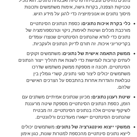
נתונים מזויפים ומבטיחה פרטיות ואבטחת נתונים. הוא מכיל
טכניקות הצפנה, בקרות גישה, אימות משתמשים ותכונות
מיסוך נתונים או אנונימיזציה כדי להגן על מידע רגיש.
כלי בקרת איכות נתונים:
כספת הנתונים הסינתטיים
מורכבת מכלים ושיטות לאימות, ניקוי וטרנספורמציה של
נתונים כדי לוודא שהנתונים הסינתטיים שנוצרו עומדים
בקריטריוני איכות. זה תורם לדיוק הנתונים ולעקביות.
ממשק התאמה אישית של נתונים:
משתמשים זקוקים
לעתים קרובות לגמישות כדי לשנות את תהליך ייצור הנתונים
הסינתטיים. תכונה זו מספקת ממשק משתמש שדרכו
משתמשים יכולים ליצור סוגי נתונים, קשרי גומלין בין
טבלאות והגדרות אחרות בהתבסס על הצרכים האישיים
שלהם.
שיטת רענון נתונים:
מכיוון שנתונים אמיתיים משתנים עם
הזמן, כספת הנתונים הסינתטיים מספקת שיטה מרעננת
לשיקוף שינויים אלה בנתונים הסינתטיים. זה מבטיח
שהנתונים הסינתטיים יישארו מעודכנים ורלוונטיים.
ממשקי ייצוא ואינטגרציה של נתונים:
משתמשים יכולים
לייצא נתונים סינתטיים מהכספת למטרות שונות, כגון אימון