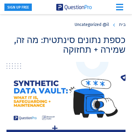
SIGN UP FREE
Skip
Skip
Skip
to
to
to
בית
Uncategorized @il
primary
footer
main
content
sidebar
כספת נתונים סינתטית: מה זה,
שמירה + תחזוקה