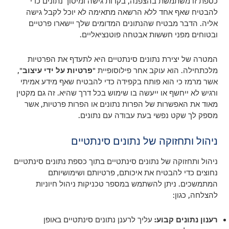
כספת זו משתמשת בהצפנה, בקרות גישה ומיסוך נתונים כדי
להבטיח שאף אחד ללא הרשאה מתאימה לא יוכל לקבל גישה
אליה. הדבר מבטיח שהנתונים המדומים שלך יישארו פרטיים
ובטוחים מפני חששות אבטחה פוטנציאליים.
המטרה של יצירת נתונים סינתטיים היא לתעדף את הפרטיות
מלכתחילה. הוא עוקב אחר פילוסופיית "
פרטיות על ידי עיצוב
",
אשר מרמז כי הוא פותח בקפידה כדי להבטיח שאף מידע אמיתי
ורגיש לא ייחשף או ייעשה בו שימוש בכל דרך שהיא. זה גם מקטין
מאוד את האפשרות של הפרות נתונים או הפרות פרטיות, אשר
מספק לך שקט נפשי בעת עבודה עם נתונים.
ניהול ותחזוקה של נתונים סינתטיים
ניהול ותחזוקה של נתונים סינתטיים בתוך כספת נתונים סינתטיים
נחוצים כדי להבטיח את איכותם, פרטיותם ושימושיותם
המתמשכים. ניתן להשתמש במספר טכניקות ניהול חיוניות
להצלחה, כגון:
רענון נתונים קבוע:
עליך לרענן נתונים סינתטיים באופן