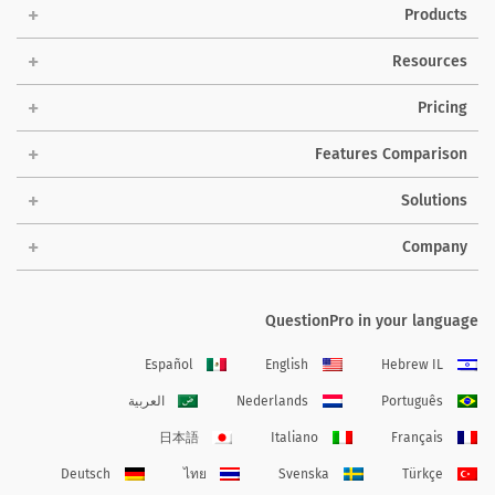
Products
Resources
Pricing
Features Comparison
Solutions
Company
QuestionPro in your language
Español
English
Hebrew IL
Português
Nederlands
العربية
日本語
Italiano
Français
Deutsch
ไทย
Svenska
Türkçe