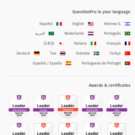
QuestionPro in your language
Español
English
Hebrew IL
Português
Nederlands
العربية
日本語
Italiano
Français
Deutsch
ไทย
Svenska
Türkçe
Español / España
Portuguese de Portugal
Awards & certificates