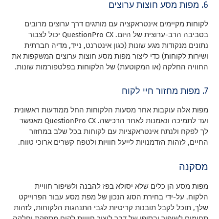
6. מפות מסע חוצות ערוצים
לקוחות מקיימים אינטראקציה עם מותגים דרך ערוצים מרובים
בסביבה הרב-ערוצית של היום. QuestionPro CX יכול לצבור
נתונים מנקודות מגע שונות (כגון אינטרנט, נייד, מדיה חברתית
ושירות לקוחות) כדי ליצור מפות מסע חוצות ערוצים המשקפות את
החוויה החלקה (או המקוטעת) של הלקוחות בפלטפורמות שונות.
7. מפות מחזור חיי לקוח
מפות אלה עוקבות אחר מסעות הלקוחות החל ממודעות ראשונית
ועד לתמיכה ונאמנות לאחר הרכישה. QuestionPro CX מאפשר
לך לפקח ולנתח אינטראקציות עם לקוחות בכל שלב במחזור
החיים, לזהות הזדמנויות לייעל חוויות ולטפח קשרים ארוכי טווח.
מסקנה
מפות מסע הן כלים שלא יסולא בפז להבנה ולשיפור חוויית
הלקוח. על-ידי בחירת הסוג הנכון של מפת מסע עבור הפרוייקט
שלך, תוכל לקבל תובנות קריטיות לגבי התנהגות הלקוחות, לזהות
תחומים לשיפור ובסופו של דבר ליצור חוויית לקוח מספקת וחלקה