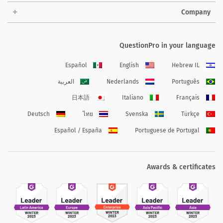
Company
QuestionPro in your language
Español
English
Hebrew IL
Português
Nederlands
العربية
日本語
Italiano
Français
Deutsch
ไทย
Svenska
Türkçe
Español / España
Portuguese de Portugal
Awards & certificates