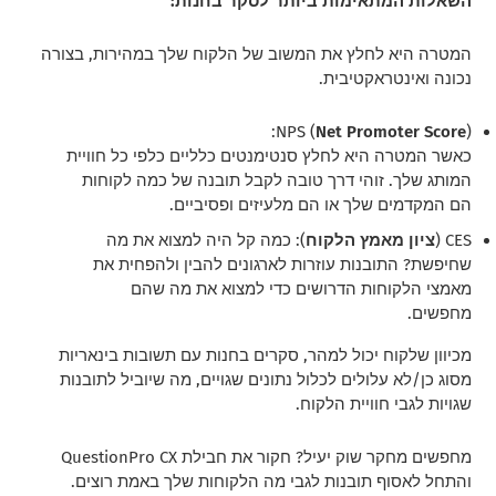
השאלות המתאימות ביותר לסקר בחנות:
המטרה היא לחלץ את המשוב של הלקוח שלך במהירות, בצורה
נכונה ואינטראקטיבית.
NPS (
Net Promoter Score
):
כאשר המטרה היא לחלץ סנטימנטים כלליים כלפי כל חוויית
המותג שלך. זוהי דרך טובה לקבל תובנה של כמה לקוחות
הם המקדמים שלך או הם מלעיזים ופסיביים.
CES (
ציון מאמץ הלקוח
): כמה קל היה למצוא את מה
שחיפשת? התובנות עוזרות לארגונים להבין ולהפחית את
מאמצי הלקוחות הדרושים כדי למצוא את מה שהם
מחפשים.
מכיוון שלקוח יכול למהר, סקרים בחנות עם תשובות בינאריות
מסוג כן/לא עלולים לכלול נתונים שגויים, מה שיוביל לתובנות
שגויות לגבי חוויית הלקוח.
מחפשים מחקר שוק יעיל? חקור את חבילת QuestionPro CX
והתחל לאסוף תובנות לגבי מה הלקוחות שלך באמת רוצים.