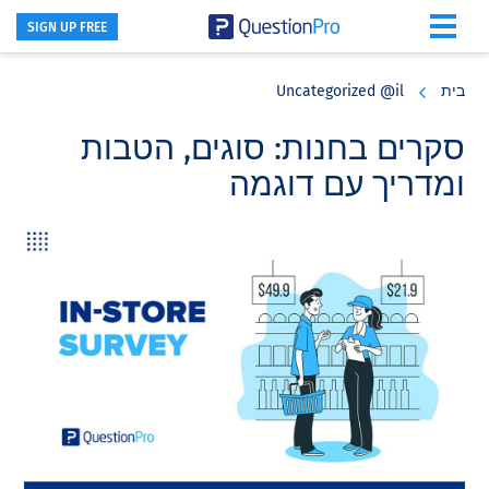
SIGN UP FREE
Skip
Skip
Skip
to
to
to
בית
Uncategorized @il
primary
footer
main
content
sidebar
סקרים בחנות: סוגים, הטבות
ומדריך עם דוגמה