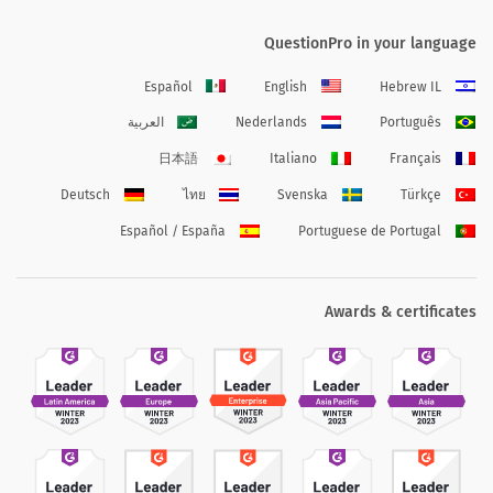
QuestionPro in your language
Español
English
Hebrew IL
Português
Nederlands
العربية
日本語
Italiano
Français
Deutsch
ไทย
Svenska
Türkçe
Español / España
Portuguese de Portugal
Awards & certificates