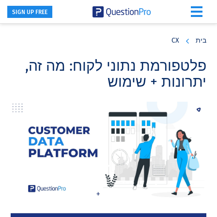
SIGN UP FREE
Skip
Skip
Skip
to
to
to
בית
CX
primary
footer
main
content
sidebar
פלטפורמת נתוני לקוח: מה זה,
יתרונות + שימוש