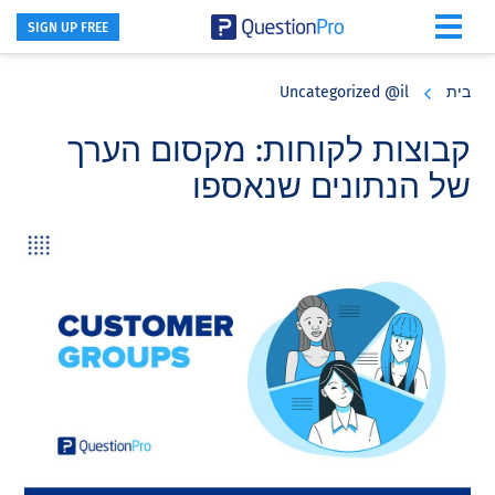
SIGN UP FREE
Skip
Skip
Skip
to
to
to
בית
Uncategorized @il
primary
footer
main
content
sidebar
קבוצות לקוחות: מקסום הערך
של הנתונים שנאספו