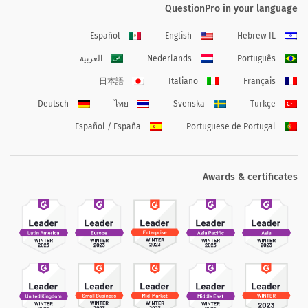
QuestionPro in your language
Español
English
Hebrew IL
Português
Nederlands
العربية
日本語
Italiano
Français
Deutsch
ไทย
Svenska
Türkçe
Español / España
Portuguese de Portugal
Awards & certificates