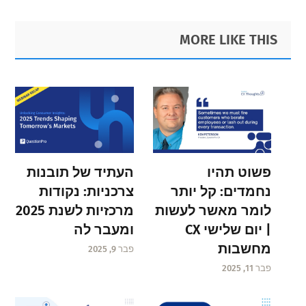
omitted
to
to
to
to
Primary
Footer
MORE LIKE THIS
page
page
page
Sidebar
page
פשוט תהיו
העתיד של תובנות
נחמדים: קל יותר
צרכניות: נקודות
לומר מאשר לעשות
מרכזיות לשנת 2025
| יום שלישי CX
ומעבר לה
מחשבות
פבר 9, 2025
פבר 11, 2025