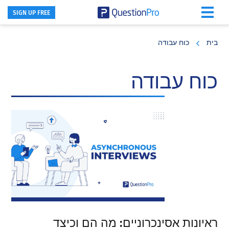
SIGN UP FREE
Skip
Skip
Skip
to
to
to
בית
כוח עבודה
primary
footer
main
content
sidebar
כוח עבודה
ראיונות אסינכרוניים: מה הם וכיצד