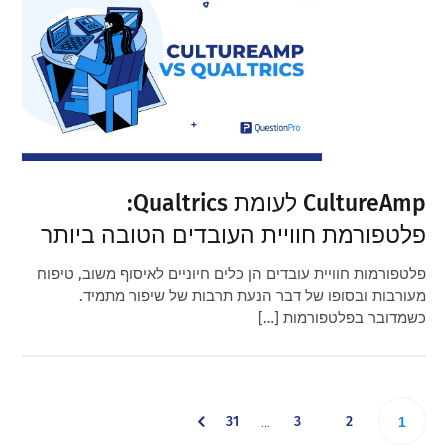
CultureAmp לעומת Qualtrics:
פלטפורמת חוויית העובדים הטובה ביותר
פלטפורמות חוויית עובדים הן כלים חיוניים לאיסוף משוב, טיפוח
מעורבות ובסופו של דבר הנעת תרבות של שיפור מתמיד.
כשמדובר בפלטפורמות […]
Interim
Go
Go
Go
31
3
2
Go
…
1
pages