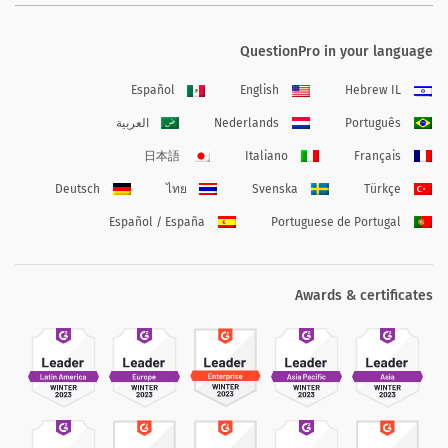
QuestionPro in your language
Español
English
Hebrew IL
Português
Nederlands
العربية
日本語
Italiano
Français
Deutsch
ไทย
Svenska
Türkçe
Español / España
Portuguese de Portugal
Awards & certificates