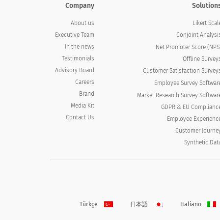
Company
Solution
About us
Likert Scal
Executive Team
Conjoint Analysi
In the news
Net Promoter Score (NPS
Testimonials
Offline Survey
Advisory Board
Customer Satisfaction Survey
Careers
Employee Survey Softwar
Brand
Market Research Survey Softwar
Media Kit
GDPR & EU Complianc
Contact Us
Employee Experienc
Customer Journe
Synthetic Dat
Türkçe
日本語
Italiano