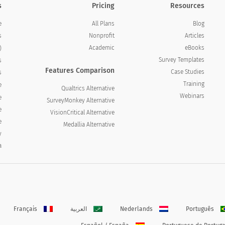
s
Pricing
Resources
All Plans
Blog
e
Nonprofit
Articles
s
Academic
eBooks
)
Survey Templates
s
Features Comparison
Case Studies
s
Training
e
Qualtrics Alternative
Webinars
e
SurveyMonkey Alternative
e
VisionCritical Alternative
e
Medallia Alternative
y
a
Português
Nederlands
العربية
Français