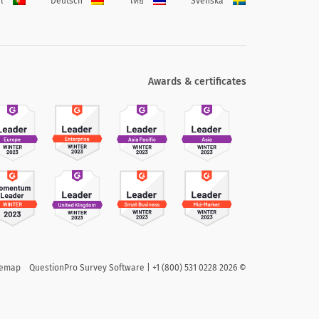
l
Deutsch
ไทย
Svenska
Awards & certificates
temap
QuestionPro Survey Software | +1 (800) 531 0228
2026
©