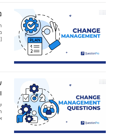
נ
ה
מ
]
ש
ו
ש
ח
א