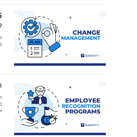
ל
נ
ב
ת
ה
מ
א