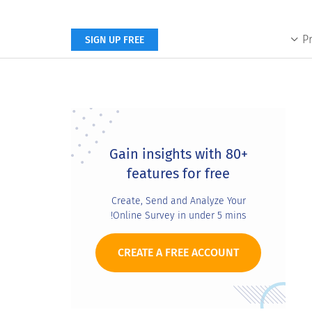
P
SIGN UP FREE
Primary
Sidebar
Gain insights with 80+
features for free
Create, Send and Analyze Your
Online Survey in under 5 mins!
CREATE A FREE ACCOUNT