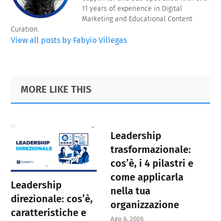
11 years of experience in Digital
Marketing and Educational Content
Curation.
View all posts by Fabyio Villegas
Primary
Footer
MORE LIKE THIS
Sidebar
Leadership
trasformazionale:
cos’è, i 4 pilastri e
come applicarla
Leadership
nella tua
direzionale: cos’è,
organizzazione
caratteristiche e
Ago 6, 2026