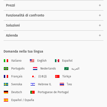
Prezzi
Funzionalità di confronto
Soluzioni
Azienda
Domanda nella tua lingua
Italiano
English
Español
Português
Nederlands
العربية
Français
日本語
Türkçe
Svenska
Hebrew IL
ไทย
Deutsch
Portuguese de Portugal
Español / España