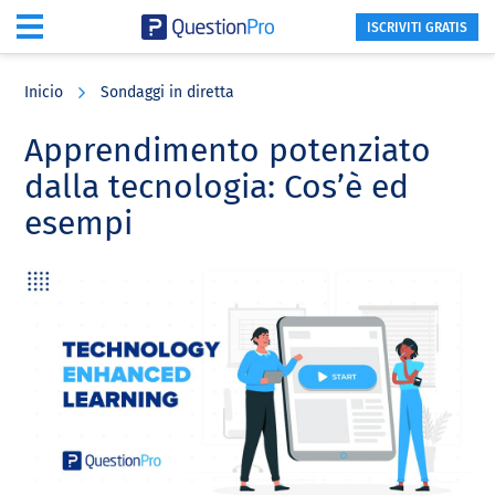
ISCRIVITI GRATIS
Skip
Skip
Skip
to
to
to
Inicio
Sondaggi in diretta
main
primary
footer
content
sidebar
Apprendimento potenziato
dalla tecnologia: Cos’è ed
esempi