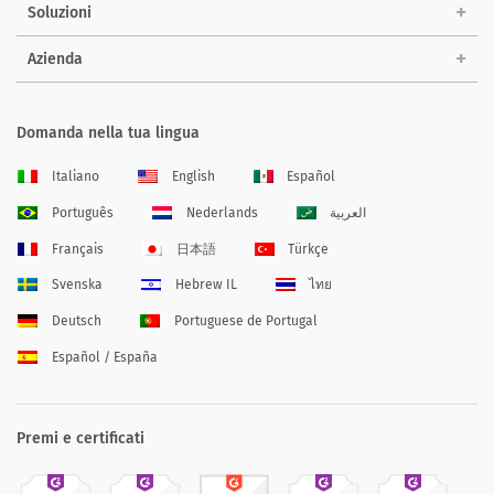
Soluzioni
Azienda
Domanda nella tua lingua
Italiano
English
Español
Português
Nederlands
العربية
Français
日本語
Türkçe
Svenska
Hebrew IL
ไทย
Deutsch
Portuguese de Portugal
Español / España
Premi e certificati