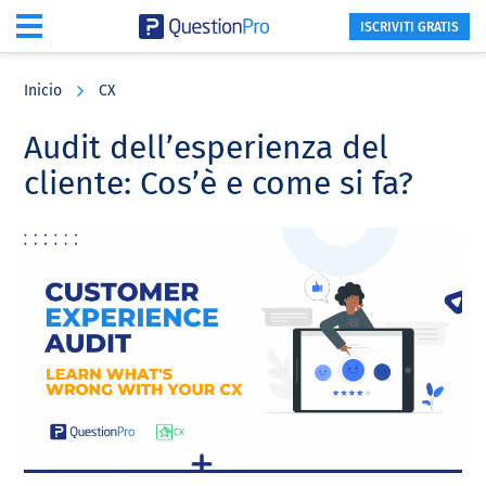
ISCRIVITI GRATIS
Skip
Skip
Skip
to
to
to
Inicio
CX
main
primary
footer
content
sidebar
Audit dell’esperienza del
cliente: Cos’è e come si fa?