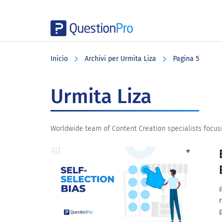
Skip
Skip
Skip
to
to
to
Inicio
Archivi per Urmita Liza
Pagina 5
main
primary
footer
content
sidebar
Urmita Liza
Worldwide team of Content Creation specialists focus