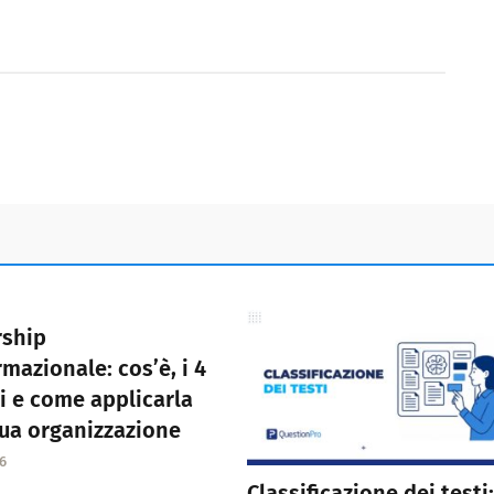
rship
rmazionale: cos’è, i 4
ri e come applicarla
tua organizzazione
6
Classificazione dei testi: