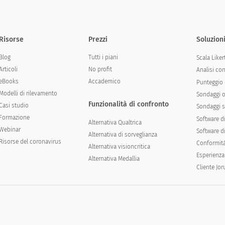
Risorse
Prezzi
Soluzion
Blog
Tutti i piani
Scala Liker
Articoli
No profit
Analisi co
eBooks
Accademico
Punteggio 
Modelli di rilevamento
Sondaggi o
Funzionalità di confronto
Casi studio
Sondaggi s
Formazione
Software d
Alternativa Qualtrica
Webinar
Software di
Alternativa di sorveglianza
Risorse del coronavirus
Conformit
Alternativa visioncritica
Esperienza
Alternativa Medallia
Cliente Jo