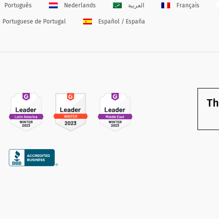
Português
Nederlands
العربية
Français
Portuguese de Portugal
Español / España
Th