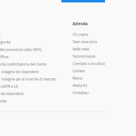
i
Azienda
Chi siamo
t
Team esecutivo
ngiunta
Nelle news
del promotore netto (NPS)
Testimonianze
ffline
Comitato consultivo
ulla soddisfazione del cliente
Carriere
i indagine dei dipendenti
Marca
 indagine per le ricerche di mercato
Media Kit
à GDPR e UE
Contattaci
 dei dipendenti
runey