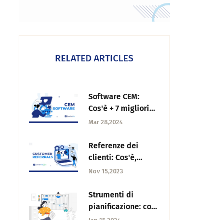
RELATED ARTICLES
Software CEM:
Cos'è + 7 migliori
opzioni nel 2025
Mar 28,2024
Referenze dei
clienti: Cos'è,
l'importanza e
Nov 15,2023
come ottenerli?
Strumenti di
pianificazione: cosa
sono e quali sono