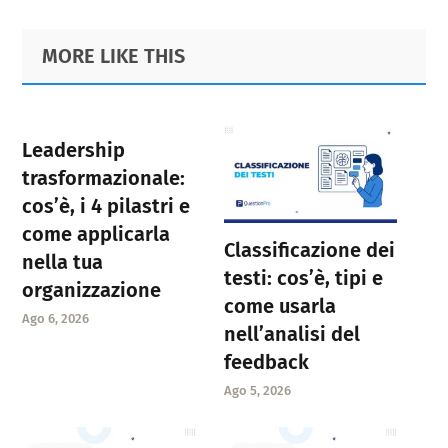
Primary
Footer
MORE LIKE THIS
Sidebar
Leadership
trasformazionale:
cos’è, i 4 pilastri e
come applicarla
Classificazione dei
nella tua
testi: cos’è, tipi e
organizzazione
come usarla
Ago 6, 2026
nell’analisi del
feedback
Ago 5, 2026