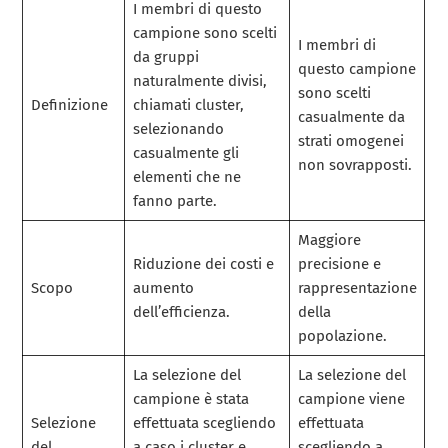
I membri di questo
campione sono scelti
I membri di
da gruppi
questo campione
naturalmente divisi,
sono scelti
Definizione
chiamati cluster,
casualmente da
selezionando
strati omogenei
casualmente gli
non sovrapposti.
elementi che ne
fanno parte.
Maggiore
Riduzione dei costi e
precisione e
Scopo
aumento
rappresentazione
dell’efficienza.
della
popolazione.
La selezione del
La selezione del
campione è stata
campione viene
Selezione
effettuata scegliendo
effettuata
del
a caso i cluster e
scegliendo a