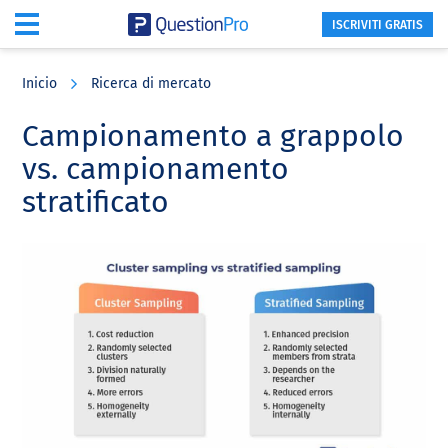
ISCRIVITI GRATIS
Skip
Skip
Skip
to
to
to
Inicio
Ricerca di mercato
main
primary
footer
content
sidebar
Campionamento a grappolo
vs. campionamento
stratificato