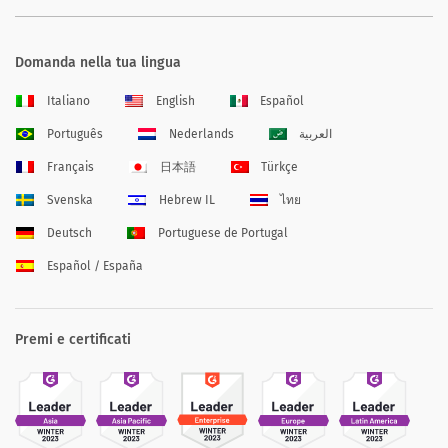
Domanda nella tua lingua
Italiano
English
Español
Português
Nederlands
العربية
Français
日本語
Türkçe
Svenska
Hebrew IL
ไทย
Deutsch
Portuguese de Portugal
Español / España
Premi e certificati