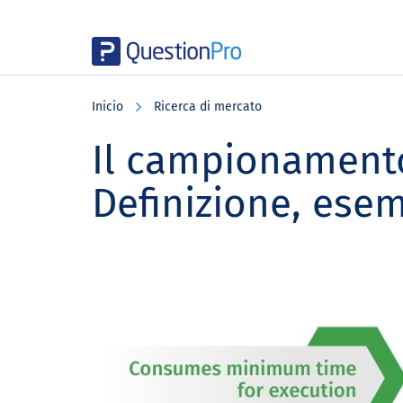
Skip
Skip
Skip
to
to
to
Inicio
Ricerca di mercato
main
primary
footer
content
sidebar
Il campionamento
Definizione, esem