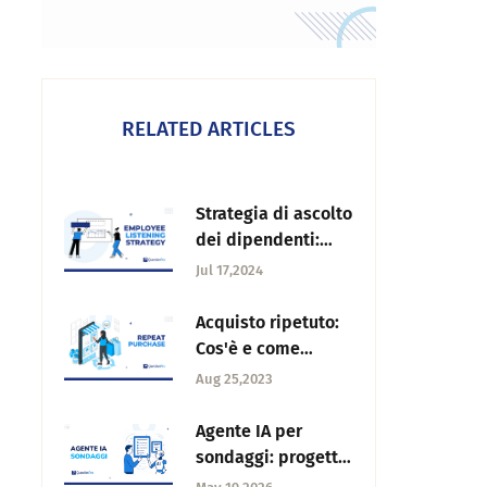
RELATED ARTICLES
Strategia di ascolto
dei dipendenti:
Cos'è e come
Jul 17,2024
costruirne una
Acquisto ripetuto:
Cos'è e come
promuoverlo in
Aug 25,2023
azienda?
Agente IA per
sondaggi: progetta
e lancia senza