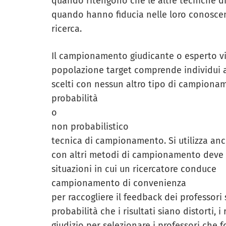
quando ritengono che le altre tecniche 
quando hanno fiducia nelle loro conosce
ricerca.
Il campionamento giudicante o esperto vien
popolazione target comprende individui a
scelti con nessun altro tipo di campionam
probabilità
o
non probabilistico
tecnica di campionamento. Si utilizza anc
con altri metodi di campionamento deve e
situazioni in cui un ricercatore conduce
campionamento di convenienza
per raccogliere il feedback dei professori 
probabilità che i risultati siano distorti,
giudizio per selezionare i professori che 