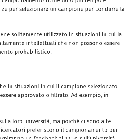
di campionamento richiedano più tempo e
nze per selezionare un campione per condurre la
e solitamente utilizzato in situazioni in cui la
ltamente intellettuali che non possono essere
ento probabilistico.
he in situazioni in cui il campione selezionato
ssere approvato o filtrato. Ad esempio, in
sulla loro università, ma poiché ci sono alte
 i ricercatori preferiscono il campionamento per
forniranno un feedback al 100% sull’università.