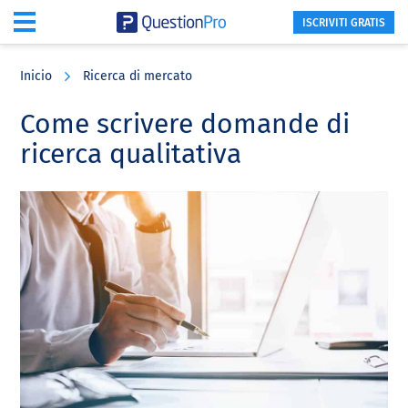
ISCRIVITI GRATIS
Skip
Skip
Skip
to
to
to
Inicio
Ricerca di mercato
main
primary
footer
content
sidebar
Come scrivere domande di
ricerca qualitativa