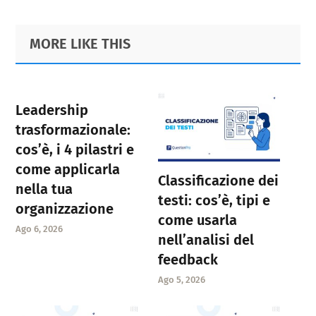
Primary
Footer
MORE LIKE THIS
Sidebar
Leadership
trasformazionale:
cos’è, i 4 pilastri e
come applicarla
Classificazione dei
nella tua
testi: cos’è, tipi e
organizzazione
come usarla
Ago 6, 2026
nell’analisi del
feedback
Ago 5, 2026