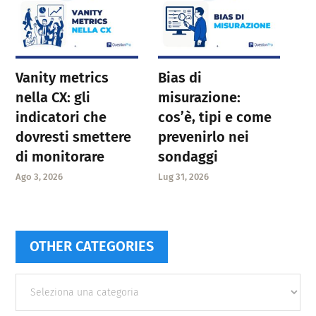
Vanity metrics
Bias di
nella CX: gli
misurazione:
indicatori che
cos’è, tipi e come
dovresti smettere
prevenirlo nei
di monitorare
sondaggi
Ago 3, 2026
Lug 31, 2026
OTHER CATEGORIES
Other
categories