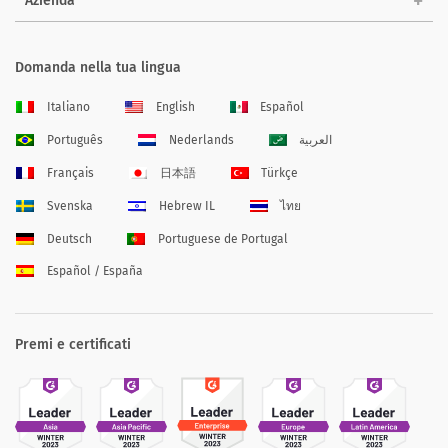
Azienda
Domanda nella tua lingua
Italiano
English
Español
Português
Nederlands
العربية
Français
日本語
Türkçe
Svenska
Hebrew IL
ไทย
Deutsch
Portuguese de Portugal
Español / España
Premi e certificati