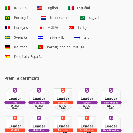
Italiano
English
Español
Português
Nederlands
العربية
Français
日本語
Türkçe
Svenska
Hebrew IL
ไทย
Deutsch
Portuguese de Portugal
Español / España
Premi e certificati