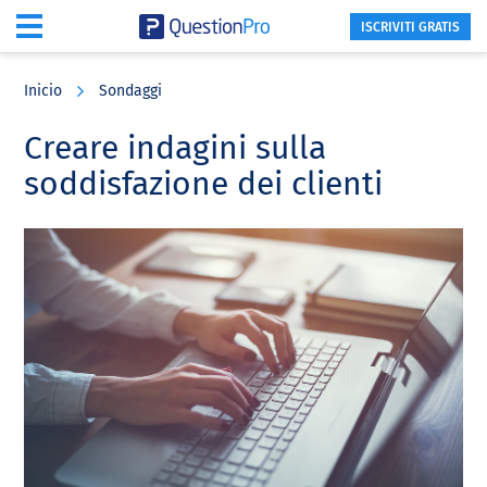
ISCRIVITI GRATIS
Skip
Skip
Skip
to
to
to
Inicio
Sondaggi
main
primary
footer
content
sidebar
Creare indagini sulla
soddisfazione dei clienti